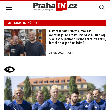
TAG: MARTIN PŘIBÍK
Gin vyrábí ručně, začali
od píky. Martin Přibík a Ondřej
Volák o jednoduchosti v gastru,
kritice a podnikání
26. 08. 2023
14:31