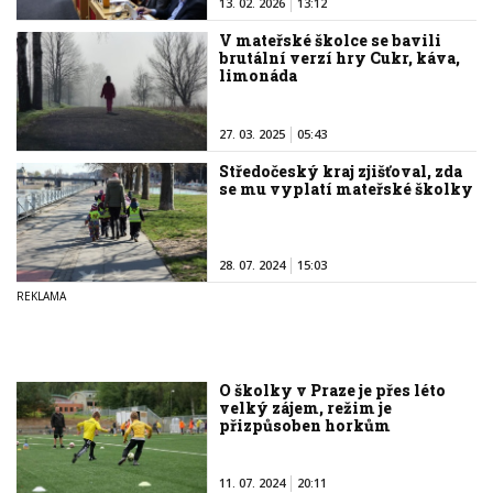
13. 02. 2026
13:12
V mateřské školce se bavili
brutální verzí hry Cukr, káva,
limonáda
27. 03. 2025
05:43
Středočeský kraj zjišťoval, zda
se mu vyplatí mateřské školky
28. 07. 2024
15:03
O školky v Praze je přes léto
velký zájem, režim je
přizpůsoben horkům
11. 07. 2024
20:11