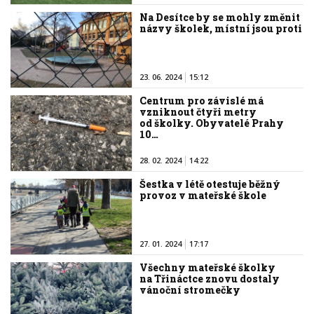
Na Desítce by se mohly změnit
názvy školek, místní jsou proti
23. 06. 2024
15:12
Centrum pro závislé má
vzniknout čtyři metry
od školky. Obyvatelé Prahy
10…
28. 02. 2024
14:22
Šestka v létě otestuje běžný
provoz v mateřské škole
27. 01. 2024
17:17
Všechny mateřské školky
na Třináctce znovu dostaly
vánoční stromečky