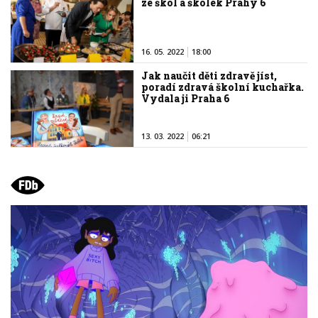
ze škol a školek Prahy 6
16. 05. 2022
18:00
Jak naučit děti zdravě jíst,
poradí zdravá školní kuchařka.
Vydala ji Praha 6
13. 03. 2022
06:21