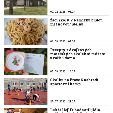
02. 02. 2023
08:24
Žáci školy V Remízku budou
mít novou jídelnu
06. 09. 2022
07:26
Recepty z dvojkových
mateřských školek si můžete
uvařit i doma
05. 09. 2022
16:27
Školku na Praze 6 nahradí
sportovní kemp
27. 07. 2022
21:27
Lukáš Hejlík hodnotil jídla