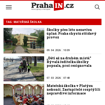
TAG: MATEŘSKÁ ŠKOLKA
Školky přes léto nezavřou
úplně. Praha chystá střídavý
provoz
09. 04. 2026
10:09
„Děti až na druhém místě.”
Bývalá ředitelka školky
popsala, proč rezignovala
07. 03. 2026
07:48
Mateřská školka v Platýzu
nekončí. Zastupitelé rozptýlili
nepravdivé informace