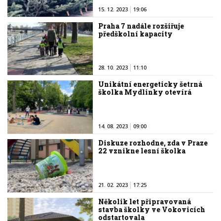
15. 12. 2023
19:06
Praha 7 nadále rozšiřuje
předškolní kapacity
28. 10. 2023
11:10
Unikátní energeticky šetrná
školka Mydlinky otevírá
14. 08. 2023
09:00
Diskuze rozhodne, zda v Praze
22 vznikne lesní školka
21. 02. 2023
17:25
Několik let připravovaná
stavba školky ve Vokovicích
odstartovala