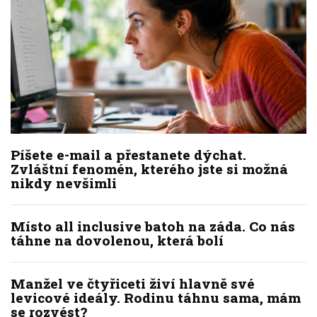
Píšete e-mail a přestanete dýchat.
Zvláštní fenomén, kterého jste si možná
nikdy nevšimli
Místo all inclusive batoh na záda. Co nás
táhne na dovolenou, která bolí
Manžel ve čtyřiceti živí hlavně své
levicové ideály. Rodinu táhnu sama, mám
se rozvést?