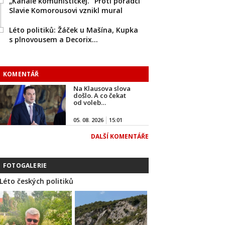
„Kanále komunistickej.“ Proti poradci
Slavie Komorousovi vznikl mural
Léto politiků: Žáček u Mašína, Kupka
s plnovousem a Decorix…
KOMENTÁŘ
Na Klausova slova
došlo. A co čekat
od voleb…
05. 08. 2026
15:01
DALŠÍ KOMENTÁŘE
FOTOGALERIE
Léto českých politiků