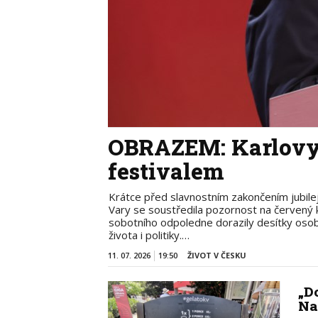
OBRAZEM: Karlovy 
festivalem
Krátce před slavnostním zakončením jubilej
Vary se soustředila pozornost na červen
sobotního odpoledne dorazily desítky osobn
života i politiky.…
11. 07. 2026
19:50
ŽIVOT V ČESKU
„D
Na