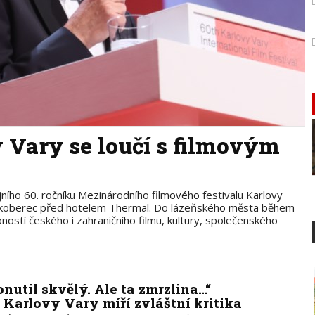
Vary se loučí s filmovým
ního 60. ročníku Mezinárodního filmového festivalu Karlovy
ý koberec před hotelem Thermal. Do lázeňského města během
ostí českého i zahraničního filmu, kultury, společenského
onutil skvělý. Ale ta zmrzlina…“
 Karlovy Vary míří zvláštní kritika