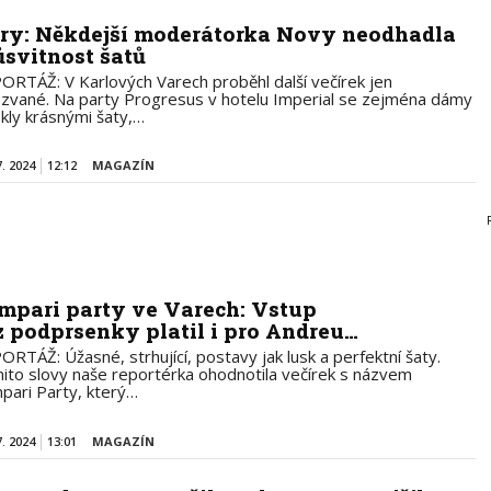
ry: Někdejší moderátorka Novy neodhadla
ůsvitnost šatů
ORTÁŽ: V Karlových Varech proběhl další večírek jen
 zvané. Na party Progresus v hotelu Imperial se zejména dámy
skly krásnými šaty,…
7. 2024
12:12
MAGAZÍN
mpari party ve Varech: Vstup
z podprsenky platil i pro Andreu…
ORTÁŽ: Úžasné, strhující, postavy jak lusk a perfektní šaty.
ito slovy naše reportérka ohodnotila večírek s názvem
pari Party, který…
7. 2024
13:01
MAGAZÍN