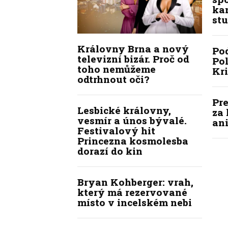
kan
stu
Královny Brna a nový
Po
televizní bizár. Proč od
Pol
toho nemůžeme
Kr
odtrhnout oči?
Pre
Lesbické královny,
za 
vesmír a únos bývalé.
ani
Festivalový hit
Princezna kosmolesba
dorazí do kin
Bryan Kohberger: vrah,
který má rezervované
místo v incelském nebi