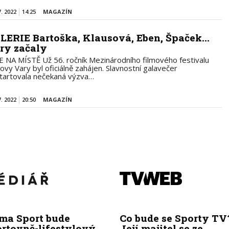
7. 2022
14:25
MAGAZÍN
LERIE Bartoška, Klausová, Eben, Špaček...
ry začaly
E NA MÍSTĚ Už 56. ročník Mezinárodního filmového festivalu
lovy Vary byl oficiálně zahájen. Slavnostní galavečer
tartovala nečekaná výzva…
7. 2022
20:50
MAGAZÍN
ima Sport bude
Co bude se Sporty TV
ortovně-lifestylový
Její majitel se ze