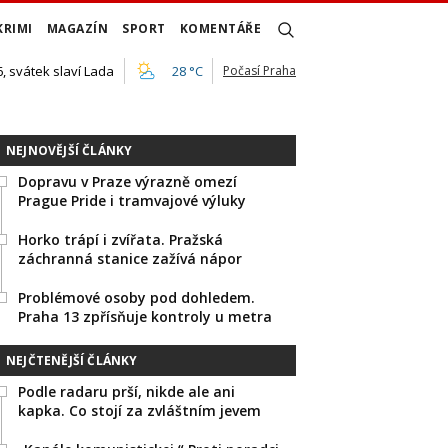
KRIMI
MAGAZÍN
SPORT
KOMENTÁŘE
, svátek slaví Lada
28 °C
Počasí Praha
NEJNOVĚJŠÍ ČLÁNKY
Dopravu v Praze výrazně omezí
Prague Pride i tramvajové výluky
Horko trápí i zvířata. Pražská
záchranná stanice zažívá nápor
Problémové osoby pod dohledem.
Praha 13 zpřísňuje kontroly u metra
NEJČTENĚJŠÍ ČLÁNKY
Podle radaru prší, nikde ale ani
kapka. Co stojí za zvláštním jevem