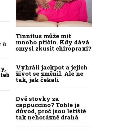
Tinnitus může mít
mnoho příčin. Kdy dává
 a
smysl zkusit chiropraxi?
Vyhráli jackpot a jejich
y,
život se změnil. Ale ne
ateb
tak, jak čekali
Dvě stovky za
cappuccino? Tohle je
důvod, proč jsou letiště
tak nehorázně drahá