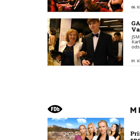
06. 0
GA
Va
JSM
Kar
ods
01. 0
Pr
sp