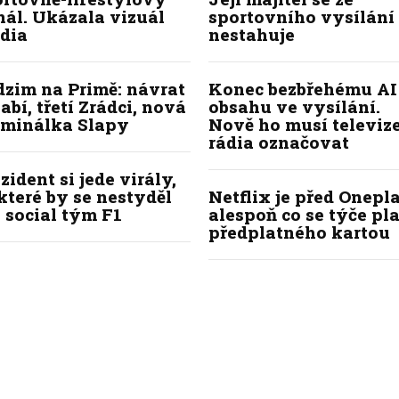
ál. Ukázala vizuál
sportovního vysílání
dia
nestahuje
dzim na Primě: návrat
Konec bezbřehému AI
abí, třetí Zrádci, nová
obsahu ve vysílání.
iminálka Slapy
Nově ho musí televize
rádia označovat
zident si jede virály,
které by se nestyděl
Netflix je před Onepla
 social tým F1
alespoň co se týče pl
předplatného kartou