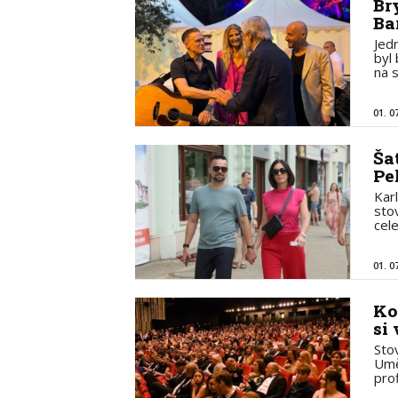
Br
Ba
Jed
byl
na 
01. 0
Ša
Pe
Kar
sto
cele
01. 0
Ko
si
Sto
Umě
pro