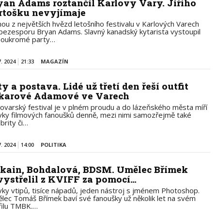
yan Adams roztančil Karlovy Vary. Jiřího
rtošku nevyjímaje
nou z největších hvězd letošního festivalu v Karlových Varech
 bezesporu Bryan Adams. Slavný kanadský kytarista vystoupil
soukromé party…
7. 2024
21:33
MAGAZÍN
ty a postava. Lidé už třetí den řeší outfit
karové Adamové ve Varech
lovarský festival je v plném proudu a do lázeňského města míří
vky filmových fanoušků denně, mezi nimi samozřejmě také
brity či…
7. 2024
14:00
POLITIKA
kain, Bohdalová, BDSM. Umělec Břímek
 vystřelil z KVIFF za pomocí…
vky vtipů, tisíce nápadů, jeden nástroj s jménem Photoshop.
lec Tomáš Břímek baví své fanoušky už několik let na svém
filu TMBK.…