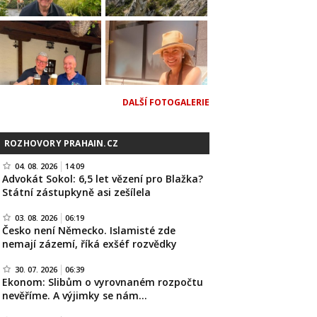
DALŠÍ FOTOGALERIE
ROZHOVORY PRAHAIN.CZ
04. 08. 2026
14:09
Advokát Sokol: 6,5 let vězení pro Blažka?
Státní zástupkyně asi zešílela
03. 08. 2026
06:19
Česko není Německo. Islamisté zde
nemají zázemí, říká exšéf rozvědky
30. 07. 2026
06:39
Ekonom: Slibům o vyrovnaném rozpočtu
nevěříme. A výjimky se nám…