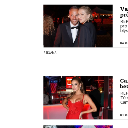
Va
pr
REP
pro
blý
04. 0
Ca
be
REP
Těm
Cam
03. 0