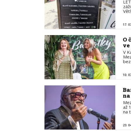
LET
záž
Větš
17. 0
O 
ve
V K
Mez
bez
10. 0
Ba
na
Mez
až 
na 
23. 0