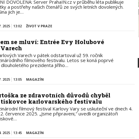
NÍ DOVOLENÁ: Server PrahaIN.cz v průběhu léta publikuje
itky a postřehy našich čtenářů ze svých letních dovolených.
ina jich je…
7. 2025
13:02
ŽIVOT V PRAZE
čem se mluví: Entrée Evy Holubové
 Varech
arlových Varech v pátek odstartoval už 59. ročník
inárodního filmového festivalu. Letos se koná poprvé
 dlouholetého prezidenta Jiřího…
7. 2025
13:05
MAGAZÍN
rtoška ze zdravotních důvodů chyběl
 tiskovce karlovarského festivalu
inárodní filmový festival Karlovy Vary se uskuteční ve dnech 4.
12. července 2025. „Jsme připraveni,“ uvedli organizátoři
tiskové…
4. 2025
13:45
MAGAZÍN