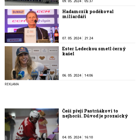
09. 05. 2024
05:37
Hadamczik poděkoval
miliardáři
07. 05. 2024
21:24
Ester Ledeckou smetl černý
kašel
06. 05. 2024
14:06
Češi přejí Pastrňákovi to
nejhorší. Důvod je prozaický
04. 05. 2024
16:10