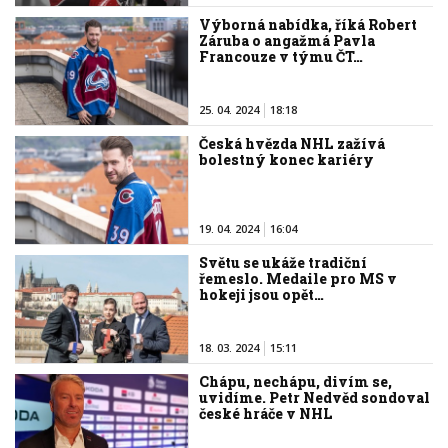
Výborná nabídka, říká Robert
Záruba o angažmá Pavla
Francouze v týmu ČT…
25. 04. 2024
18:18
Česká hvězda NHL zažívá
bolestný konec kariéry
19. 04. 2024
16:04
Světu se ukáže tradiční
řemeslo. Medaile pro MS v
hokeji jsou opět…
18. 03. 2024
15:11
Chápu, nechápu, divím se,
uvidíme. Petr Nedvěd sondoval
české hráče v NHL