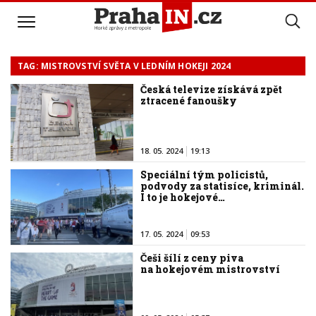
TAG: MISTROVSTVÍ SVĚTA V LEDNÍM HOKEJI 2024
Česká televize získává zpět
ztracené fanoušky
18. 05. 2024
19:13
Speciální tým policistů,
podvody za statisíce, kriminál.
I to je hokejové…
17. 05. 2024
09:53
Češi šílí z ceny piva
na hokejovém mistrovství