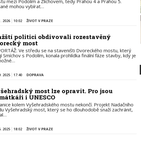
tu mezi Podolím a Zlíchovem, tedy Prahou 4 a Prahou 5.
ané mohou vybírat…
1. 2026
10:02
ŽIVOT V PRAZE
ažští politici obdivovali rozestavěný
orecký most
ORTÁŽ: Ve středu se na staveništi Dvoreckého mostu, který
í Smíchov s Podolím, konala prohlídka finální fáze stavby, kdy je
 možné…
9. 2025
17:40
DOPRAVA
šehradský most lze opravit. Pro jsou
mátkáři i UNESCO
anice kolem Vyšehradského mostu nekončí. Projekt Nadačního
du Vyšehradský most, který se ho dlouhodobě snaží zachránit,
kal…
6. 2025
18:02
ŽIVOT V PRAZE