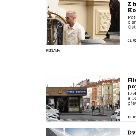
Z 
Ko
Pot
o s
Ost
02. 0
Hi
po
Láv
a D
pře
10. 0
Dv