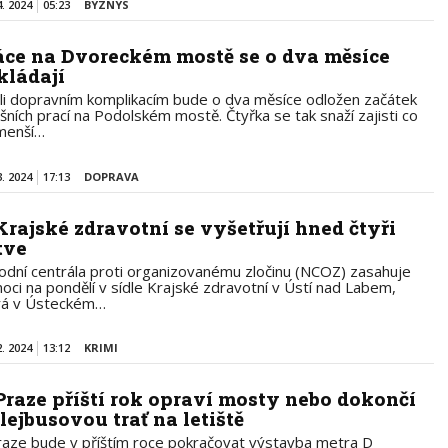
4. 2024
05:23
BYZNYS
áce na Dvoreckém mostě se o dva měsíce
kládají
li dopravním komplikacím bude o dva měsíce odložen začátek
ošních prací na Podolském mostě. Čtyřka se tak snaží zajisti co
menší…
3. 2024
17:13
DOPRAVA
Krajské zdravotní se vyšetřují hned čtyři
tve
odní centrála proti organizovanému zločinu (NCOZ) zasahuje
noci na pondělí v sídle Krajské zdravotní v Ústí nad Labem,
rá v Ústeckém…
2. 2024
13:12
KRIMI
Praze příští rok opraví mosty nebo dokončí
olejbusovou trať na letiště
raze bude v příštím roce pokračovat výstavba metra D