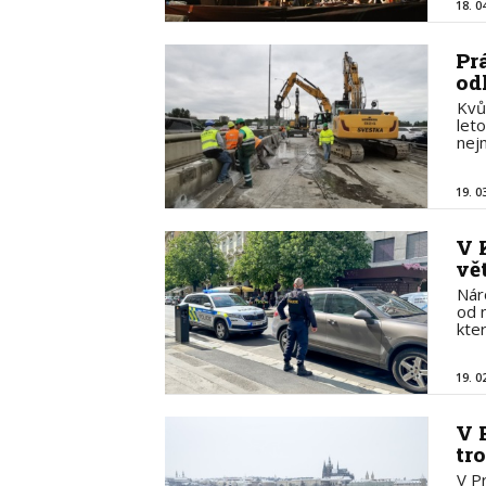
18. 0
Pr
od
Kvů
let
nej
19. 0
V 
vě
Nár
od 
kte
19. 0
V 
tr
V P