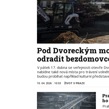
Pod Dvoreckým mo
odradit bezdomovc
V pátek 17. dubna se veřejnosti otevře Dv
nabídne také nová místa pro trávení volné
budou probíhat například kulturní představe
10. 04. 2026
10:03
ŽIVOT V PRAZE
Pr
ho
Pra