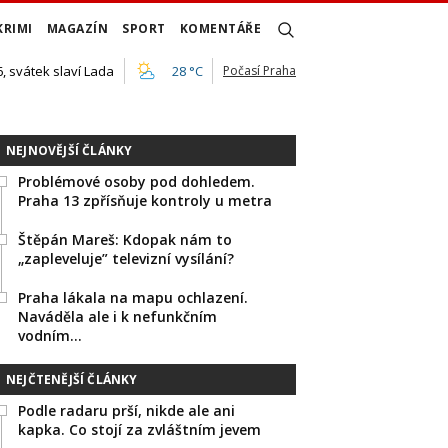
KRIMI
MAGAZÍN
SPORT
KOMENTÁŘE
, svátek slaví Lada
28 °C
Počasí Praha
NEJNOVĚJŠÍ ČLÁNKY
Problémové osoby pod dohledem.
Praha 13 zpřísňuje kontroly u metra
Štěpán Mareš: Kdopak nám to
„zapleveluje” televizní vysílání?
Praha lákala na mapu ochlazení.
Naváděla ale i k nefunkčním
vodním…
NEJČTENĚJŠÍ ČLÁNKY
Podle radaru prší, nikde ale ani
kapka. Co stojí za zvláštním jevem