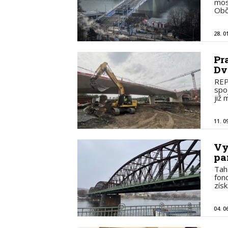
mos
Obč
28. 0
Pr
Dv
REP
spoj
již
11. 0
Vy
pa
Tah
fon
zís
04. 0