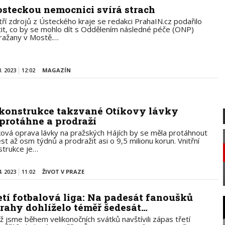
steckou nemocnici svírá strach
tří zdrojů z Ústeckého kraje se redakci PrahaIN.cz podařilo
stit, co by se mohlo dít s Oddělením následné péče (ONP)
ražany v Mostě.…
8. 2023
12:02
MAGAZÍN
konstrukce takzvané Otíkovy lávky
 protáhne a prodraží
ková oprava lávky na pražských Hájích by se měla protáhnout
st až osm týdnů a prodražit asi o 9,5 milionu korun. Vnitřní
strukce je…
4. 2023
11:02
ŽIVOT V PRAZE
etí fotbalová liga: Na padesát fanoušků
Prahy dohlíželo téměř šedesát…
ž jsme během velikonočních svátků navštívili zápas třetí