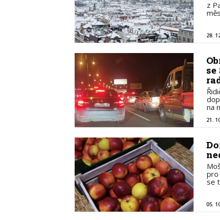
z P
měs
28. 1
Ob
se
ra
Řidi
dop
na 
21. 1
Do
ne
Moš
pro
se 
05. 1