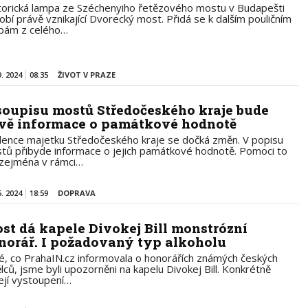
torická lampa ze Széchenyiho řetězového mostu v Budapešti
obí právě vznikající Dvorecký most. Přidá se k dalším pouličním
pám z celého…
9. 2024
08:35
ŽIVOT V PRAZE
soupisu mostů Středočeského kraje bude
vě informace o památkové hodnotě
dence majetku Středočeského kraje se dočká změn. V popisu
tů přibyde informace o jejich památkové hodnotě. Pomoci to
zejména v rámci…
5. 2024
18:59
DOPRAVA
st dá kapele Divokej Bill monstrózní
norář. I požadovaný typ alkoholu
é, co PrahaIN.cz informovala o honorářích známých českých
lců, jsme byli upozorněni na kapelu Divokej Bill. Konkrétně
její vystoupení…