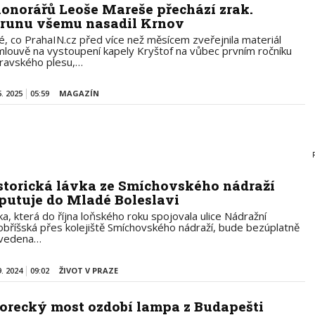
honorářů Leoše Mareše přechází zrak.
runu všemu nasadil Krnov
é, co PrahaIN.cz před více než měsícem zveřejnila materiál
mlouvě na vystoupení kapely Kryštof na vůbec prvním ročníku
ravského plesu,…
5. 2025
05:59
MAGAZÍN
storická lávka ze Smíchovského nádraží
putuje do Mladé Boleslavi
ka, která do října loňského roku spojovala ulice Nádražní
obříšská přes kolejiště Smíchovského nádraží, bude bezúplatně
vedena…
9. 2024
09:02
ŽIVOT V PRAZE
orecký most ozdobí lampa z Budapešti