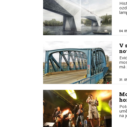
His
ozd
lam
04. 0
V 
no
Evi
mos
má 
31. 0
Mo
ho
Pot
umě
na 