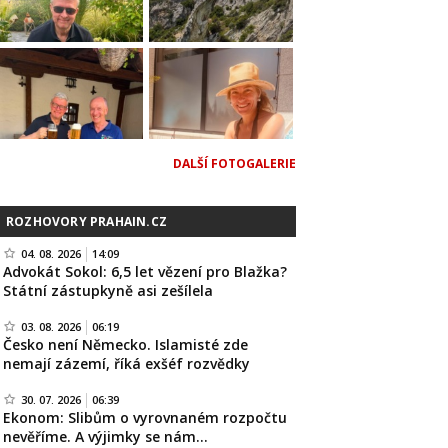
DALŠÍ FOTOGALERIE
ROZHOVORY PRAHAIN.CZ
04. 08. 2026
14:09
Advokát Sokol: 6,5 let vězení pro Blažka?
Státní zástupkyně asi zešílela
03. 08. 2026
06:19
Česko není Německo. Islamisté zde
nemají zázemí, říká exšéf rozvědky
30. 07. 2026
06:39
Ekonom: Slibům o vyrovnaném rozpočtu
nevěříme. A výjimky se nám…