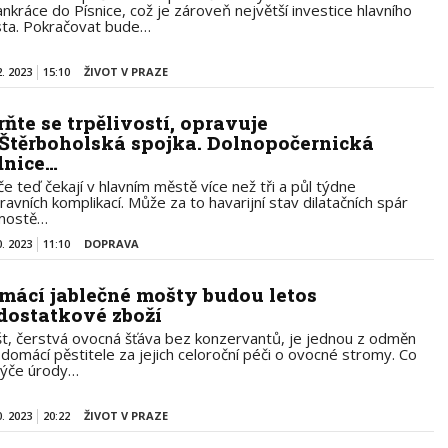
ankráce do Písnice, což je zároveň největší investice hlavního
ta. Pokračovat bude…
2. 2023
15:10
ŽIVOT V PRAZE
rňte se trpělivostí, opravuje
 Štěrboholská spojka. Dolnopočernická
dnice…
če teď čekají v hlavním městě více než tři a půl týdne
ravních komplikací. Může za to havarijní stav dilatačních spár
mostě…
0. 2023
11:10
DOPRAVA
mácí jablečné mošty budou letos
dostatkové zboží
t, čerstvá ovocná šťáva bez konzervantů, je jednou z odměn
 domácí pěstitele za jejich celoroční péči o ovocné stromy. Co
týče úrody…
0. 2023
20:22
ŽIVOT V PRAZE