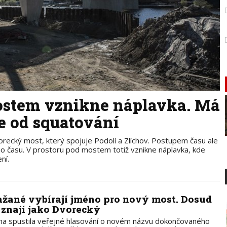
stem vznikne náplavka. Má
e od squatování
orecký most, který spojuje Podolí a Zlíchov. Postupem času ale
ho času. V prostoru pod mostem totiž vznikne náplavka, kde
ní.
ažané vybírají jméno pro nový most. Dosud
 znají jako Dvorecký
ha spustila veřejné hlasování o novém názvu dokončovaného