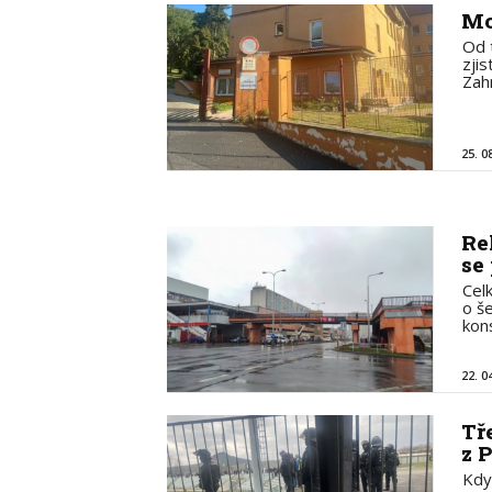
Mo
Od 
zji
Zah
25. 0
Re
se
Cel
o še
kon
22. 0
Tř
z 
Kdy