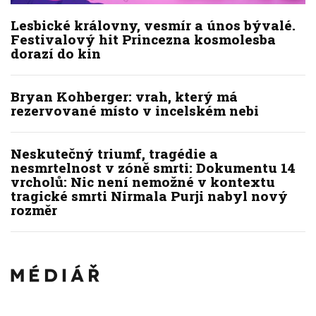
Lesbické královny, vesmír a únos bývalé.
Festivalový hit Princezna kosmolesba
dorazí do kin
Bryan Kohberger: vrah, který má
rezervované místo v incelském nebi
Neskutečný triumf, tragédie a
nesmrtelnost v zóně smrti: Dokumentu 14
vrcholů: Nic není nemožné v kontextu
tragické smrti Nirmala Purji nabyl nový
rozměr