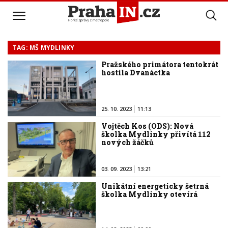
TAG: MŠ MYDLINKY
Pražského primátora tentokrát
hostila Dvanáctka
25. 10. 2023
11:13
Vojtěch Kos (ODS): Nová
školka Mydlinky přivítá 112
nových žáčků
03. 09. 2023
13:21
Unikátní energeticky šetrná
školka Mydlinky otevírá