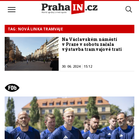
TAG: NOVÁ LINKA TRAMVAJE
Na Václavském náměstí
v Praze v sobotu začala
výstavba tramvajové trati
30. 06. 2024
15:12