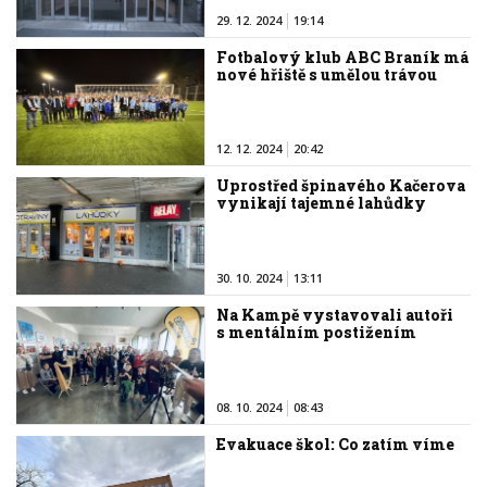
29. 12. 2024
19:14
Fotbalový klub ABC Braník má
nové hřiště s umělou trávou
12. 12. 2024
20:42
Uprostřed špinavého Kačerova
vynikají tajemné lahůdky
30. 10. 2024
13:11
Na Kampě vystavovali autoři
s mentálním postižením
08. 10. 2024
08:43
Evakuace škol: Co zatím víme