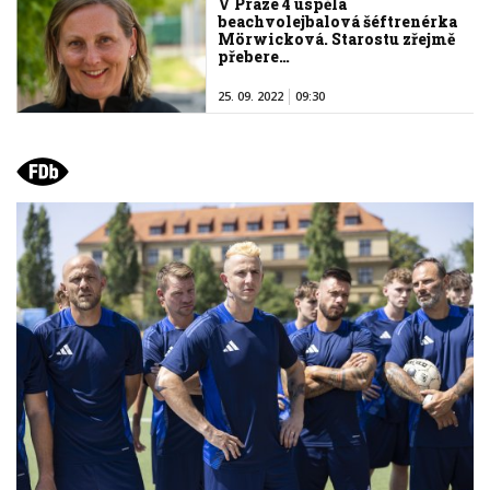
V Praze 4 uspěla
beachvolejbalová šéftrenérka
Mörwicková. Starostu zřejmě
přebere…
25. 09. 2022
09:30