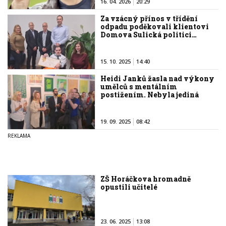
16. 04. 2026
20:29
Za vzácný přínos v třídění
odpadu poděkovali klientovi
Domova Sulická politici…
15. 10. 2025
14:40
Heidi Janků žasla nad výkony
umělců s mentálním
postižením. Nebyla jediná
19. 09. 2025
08:42
ZŠ Horáčkova hromadně
opustili učitelé
23. 06. 2025
13:08