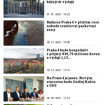
běžných výdajů
01. 01. 2023
10:23
Radnice Praha 4 v příštím roce
nebude rozšiřovat parkovací
zóny
28. 12. 2022
19:40
Praha 4 bude hospodařit
s příjmy 836,76 milionu korun
a výdaji 1,13…
18. 12. 2022
13:15
Na Praze 4 je jasno. Novým
starostou bude Ondřej Kubín
z ODS
30. 09. 2022
12:14