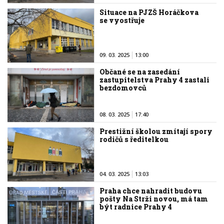
Situace na PJZŠ Horáčkova
se vyostřuje
09. 03. 2025
13:00
Občané se na zasedání
zastupitelstva Prahy 4 zastali
bezdomovců
08. 03. 2025
17:40
Prestižní školou zmítají spory
rodičů s ředitelkou
04. 03. 2025
13:03
Praha chce nahradit budovu
pošty Na Strži novou, má tam
být radnice Prahy 4