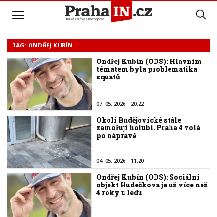
TAG: ONDŘEJ KUBÍN
Ondřej Kubín (ODS): Hlavním
tématem byla problematika
squatů
07. 05. 2026
20:22
Okolí Budějovické stále
zamořují holubi. Praha 4 volá
po nápravě
04. 05. 2026
11:20
Ondřej Kubín (ODS): Sociální
objekt Hudečkova je už více než
4 roky u ledu