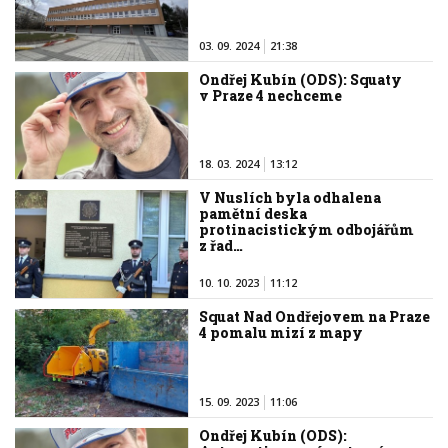
03. 09. 2024
21:38
Ondřej Kubín (ODS): Squaty
v Praze 4 nechceme
18. 03. 2024
13:12
V Nuslích byla odhalena
pamětní deska
protinacistickým odbojářům
z řad…
10. 10. 2023
11:12
Squat Nad Ondřejovem na Praze
4 pomalu mizí z mapy
15. 09. 2023
11:06
Ondřej Kubín (ODS):