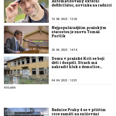
Automatizovaný externí
defibrilátor, novinka na radnici
10. 08. 2023
13:20
Nejpopulárnějším pražským
starostou je znovu Tomáš
Portlík
20. 06. 2023
14:14
Domu v pražské Krči se bojí
děti i dospělí. Strach má
nahradit hluk z demolice…
04. 04. 2023
12:01
Radnice Prahy 4 se v příštím
roce zaměří na snižování