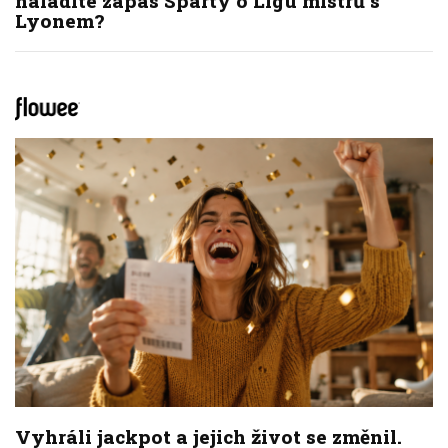
naladíte zápas Sparty o Ligu mistrů s
Lyonem?
Vyhráli jackpot a jejich život se změnil.