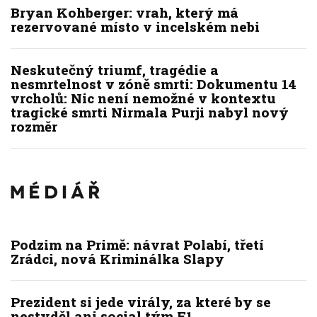
Bryan Kohberger: vrah, který má
rezervované místo v incelském nebi
Neskutečný triumf, tragédie a
nesmrtelnost v zóně smrti: Dokumentu 14
vrcholů: Nic není nemožné v kontextu
tragické smrti Nirmala Purji nabyl nový
rozměr
Podzim na Primě: návrat Polabí, třetí
Zrádci, nová Kriminálka Slapy
Prezident si jede virály, za které by se
nestyděl ani social tým F1