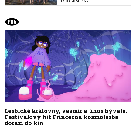
17. 03. 2024
16:23
Lesbické královny, vesmír a únos bývalé.
Festivalový hit Princezna kosmolesba
dorazí do kin