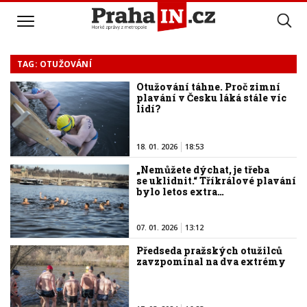
TAG: OTUŽOVÁNÍ
Otužování táhne. Proč zimní
plavání v Česku láká stále víc
lidí?
18. 01. 2026
18:53
„Nemůžete dýchat, je třeba
se uklidnit.“ Tříkrálové plavání
bylo letos extra…
07. 01. 2026
13:12
Předseda pražských otužilců
zavzpomínal na dva extrémy