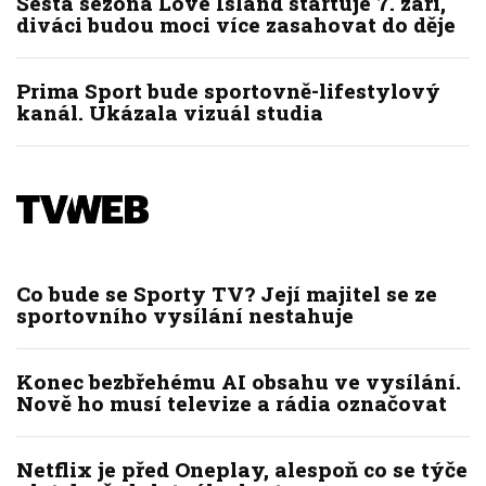
Šestá sezóna Love Island startuje 7. září,
diváci budou moci více zasahovat do děje
Prima Sport bude sportovně-lifestylový
kanál. Ukázala vizuál studia
Co bude se Sporty TV? Její majitel se ze
sportovního vysílání nestahuje
Konec bezbřehému AI obsahu ve vysílání.
Nově ho musí televize a rádia označovat
Netflix je před Oneplay, alespoň co se týče