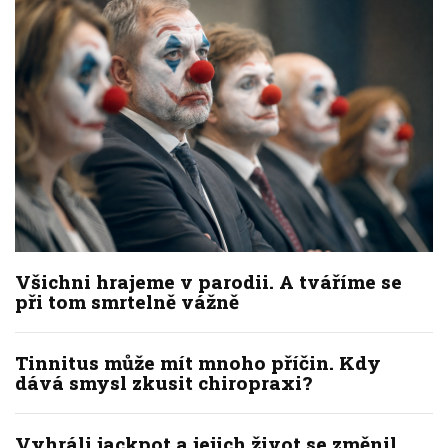
Všichni hrajeme v parodii. A tváříme se
při tom smrtelně vážně
Tinnitus může mít mnoho příčin. Kdy
dává smysl zkusit chiropraxi?
Vyhráli jackpot a jejich život se změnil.