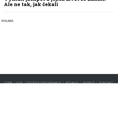
Ale ne tak, jak čekali
|
|
|
|
|
GDPR
VOP
ETICKÝ KODEX REDAKCE
REDAKCE
INZERCE
KONTAKT
NASTAVENÍ SOUKROMÍ
Copyright © 2022-2026
PrahaIN.cz