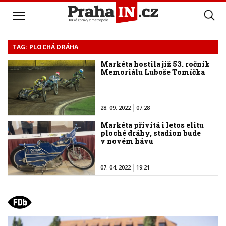
TAG: PLOCHÁ DRÁHA
Markéta hostila již 53. ročník
Memoriálu Luboše Tomíčka
28. 09. 2022
07:28
Markéta přivítá i letos elitu
ploché dráhy, stadion bude
v novém hávu
07. 04. 2022
19:21