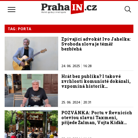
TAG: PORTA
Zpívající advokát Ivo Jahelka:
Svoboda slova je téměř
bezbřehá
24. 06. 2025
16:28
Hrát bez publika? I takové
zvrhlosti komunisté dokázali,
vzpomíná historik…
25. 06. 2024
20:31
POZVÁNKA: Portu v Řevnicích
otevřou slavní Taxmeni,
přijede Žalman, Vojta Kiďák…