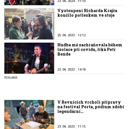
23. 06. 2024
11:10
Vystoupení Richarda Krajča
končilo potleskem ve stoje
25. 06. 2023
12:12
Hudba mě zachraňovala během
izolace při covidu, říká Petr
Bende
23. 06. 2023
14:18
V Řevnicích vrcholí přípravy
na festival Porta, pódium zdobí
legendární…
23. 06. 2023
11:15