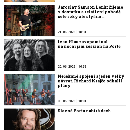
Jaroslav Samson Lenk: Žijeme
v dostatku a relativní pohodě,
celé roky ale slyším…
21. 06. 2023
18:31
Ivan Hlas zavzpomínal
na noční jam session na Portě
20. 06. 2023
16:38
Nečekané spojení a jeden velký
návrat. Richard Krajčo odhalil
plány
03. 06. 2023
18:01
Slavná Porta nabírá dech