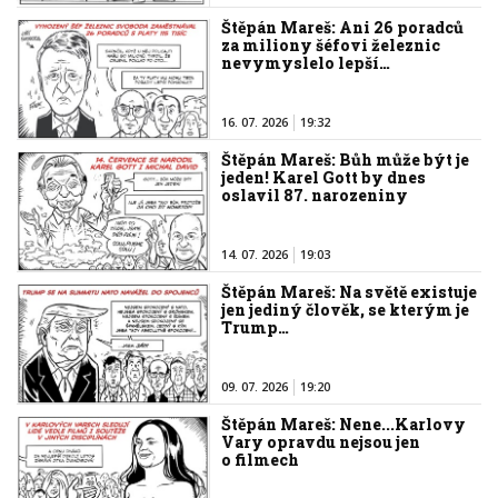
Štěpán Mareš: Ani 26 poradců
za miliony šéfovi železnic
nevymyslelo lepší…
16. 07. 2026
19:32
Štěpán Mareš: Bůh může být je
jeden! Karel Gott by dnes
oslavil 87. narozeniny
14. 07. 2026
19:03
Štěpán Mareš: Na světě existuje
jen jediný člověk, se kterým je
Trump…
09. 07. 2026
19:20
Štěpán Mareš: Nene...Karlovy
Vary opravdu nejsou jen
o filmech