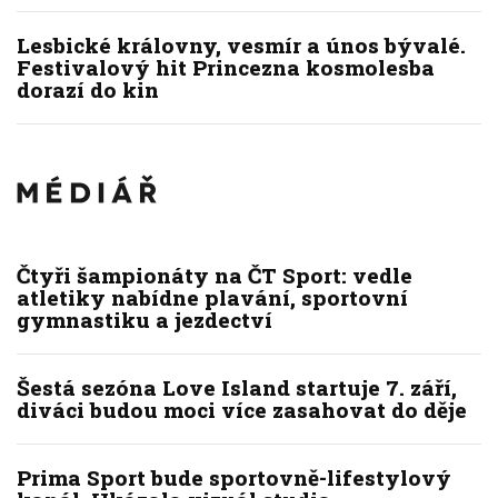
Lesbické královny, vesmír a únos bývalé.
Festivalový hit Princezna kosmolesba
dorazí do kin
Čtyři šampionáty na ČT Sport: vedle
atletiky nabídne plavání, sportovní
gymnastiku a jezdectví
Šestá sezóna Love Island startuje 7. září,
diváci budou moci více zasahovat do děje
Prima Sport bude sportovně-lifestylový