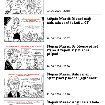
23. 06. 2026
20:18
Štěpán Mareš: Diváci mají
náhradu za stávkující ČT
18. 06. 2026
20:27
Štěpán Mareš: Dr. House přijel
vyřešit zapeklitý vládní
případ
16. 06. 2026
20:20
Štěpán Mareš: Babiš a jeho
byznysový model „agronaut”
11. 06. 2026
19:20
Štěpán Mareš: Když se k vládě