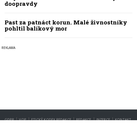
doopravdy
Past za patnáct korun. Malé živnostníky
pohltil balíkový mor
|
|
|
|
|
GDPR
VOP
ETICKÝ KODEX REDAKCE
REDAKCE
INZERCE
KONTAKT
NASTAVENÍ SOUKROMÍ
Copyright © 2022-2026
PrahaIN.cz