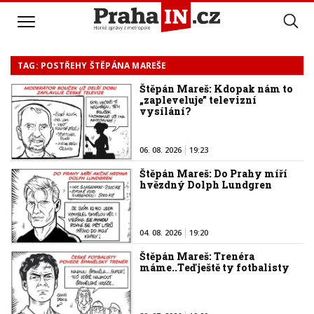
TAG: POSTŘEHY ŠTĚPÁNA MAREŠE
Štěpán Mareš: Kdopak nám to
„zapleveluje” televizní
vysílání?
06. 08. 2026
19:23
Štěpán Mareš: Do Prahy míří
hvězdný Dolph Lundgren
04. 08. 2026
19:20
Štěpán Mareš: Trenéra
máme..Teď ještě ty fotbalisty