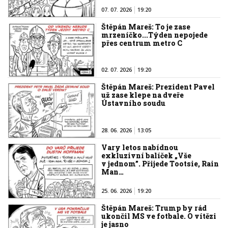
07. 07. 2026
19:20
Štěpán Mareš: To je zase
mrzeníčko...Týden nepojede
přes centrum metro C
02. 07. 2026
19:20
Štěpán Mareš: Prezident Pavel
už zase klepe na dveře
Ústavního soudu
28. 06. 2026
13:05
Vary letos nabídnou
exkluzivní balíček „Vše
v jednom”. Přijede Tootsie, Rain
Man…
25. 06. 2026
19:20
Štěpán Mareš: Trump by rád
ukončil MS ve fotbale. O vítězi
je jasno