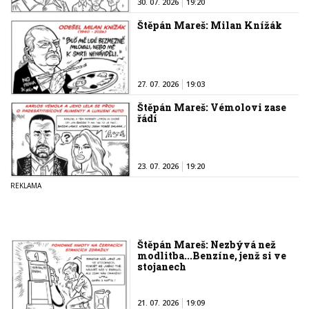
30. 07. 2026
19:20
Štěpán Mareš: Milan Knížák
27. 07. 2026
19:03
Štěpán Mareš: Vémolovi zase
řádí
23. 07. 2026
19:20
Štěpán Mareš: Nezbývá než
modlitba...Benzíne, jenž si ve
stojanech
21. 07. 2026
19:09