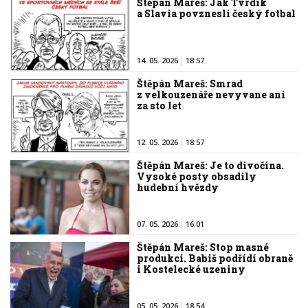
Štěpán Mareš: Jak Tvrdík
a Slavia povznesli český fotbal
14. 05. 2026
18:57
Štěpán Mareš: Smrad
z velkouzenáře nevyvane ani
za sto let
12. 05. 2026
18:57
Štěpán Mareš: Je to divočina.
Vysoké posty obsadily
hudební hvězdy
07. 05. 2026
16:01
Štěpán Mareš: Stop masné
produkci. Babiš podřídí obraně
i Kostelecké uzeniny
05. 05. 2026
18:54