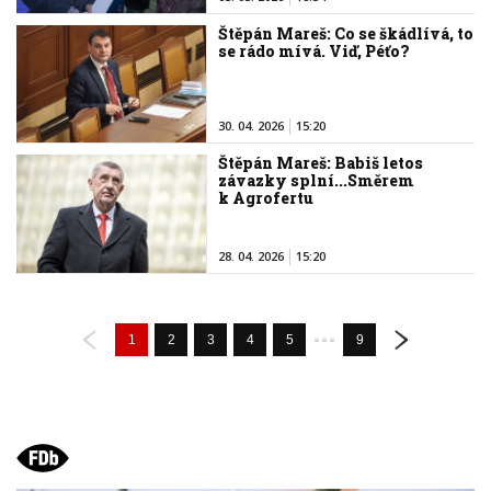
Štěpán Mareš: Co se škádlívá, to
se rádo mívá. Viď, Péťo?
30. 04. 2026
15:20
Štěpán Mareš: Babiš letos
závazky splní...Směrem
k Agrofertu
28. 04. 2026
15:20
1
2
3
4
5
9