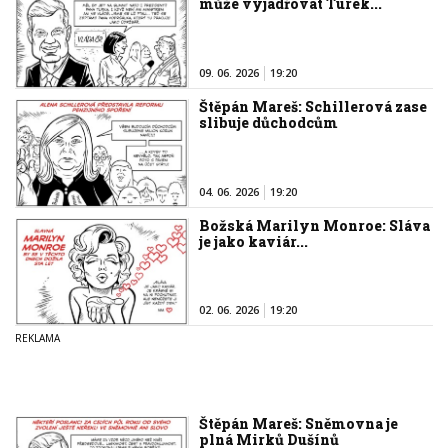
může vyjadřovat Turek...
09. 06. 2026
19:20
Štěpán Mareš: Schillerová zase
slibuje důchodcům
04. 06. 2026
19:20
Božská Marilyn Monroe: Sláva
je jako kaviár...
02. 06. 2026
19:20
Štěpán Mareš: Sněmovna je
plná Mirků Dušínů