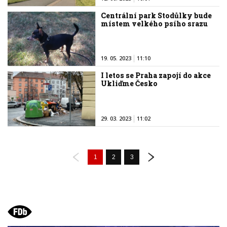
Centrální park Stodůlky bude
místem velkého psího srazu
19. 05. 2023
11:10
I letos se Praha zapojí do akce
Ukliďme Česko
29. 03. 2023
11:02
1
2
3