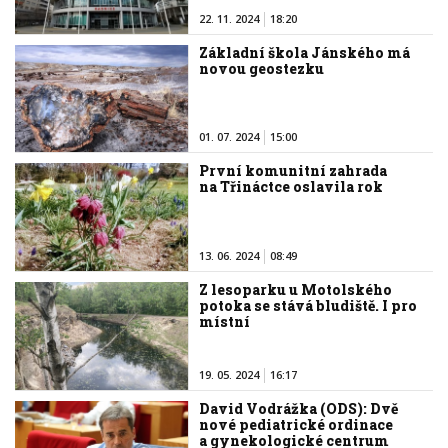
22. 11. 2024
18:20
Základní škola Jánského má
novou geostezku
01. 07. 2024
15:00
První komunitní zahrada
na Třináctce oslavila rok
13. 06. 2024
08:49
Z lesoparku u Motolského
potoka se stává bludiště. I pro
místní
19. 05. 2024
16:17
David Vodrážka (ODS): Dvě
nové pediatrické ordinace
a gynekologické centrum