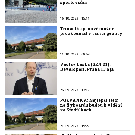
sportovcům
16. 10. 2023
15:11
Třináctku je nově možné
prozkoumat v rámci geohry
11. 10. 2023
08:54
Václav Láska (SEN 21):
Developeři, Praha 13 a já
26. 09. 2023
13:12
POZVÁNKA: Nejlepší letci
na flyboardu budou k vidění
ve Stodůlkách
21. 09. 2023
19:22