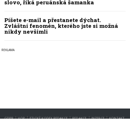
slovo, říká peruánská šamanka
Píšete e-mail a přestanete dýchat.
Zvláštní fenomén, kterého jste si možná
nikdy nevšimli
|
|
|
|
|
GDPR
VOP
ETICKÝ KODEX REDAKCE
REDAKCE
INZERCE
KONTAKT
NASTAVENÍ SOUKROMÍ