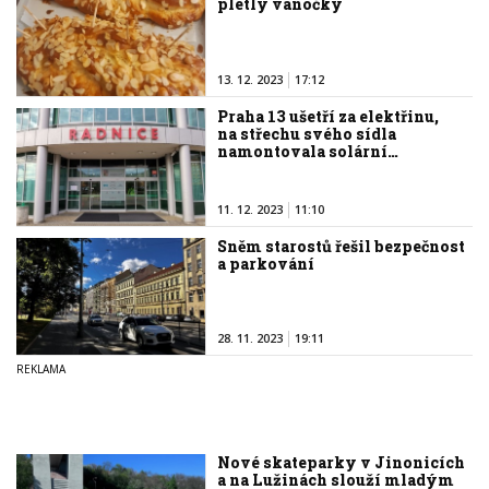
pletly vánočky
13. 12. 2023
17:12
Praha 13 ušetří za elektřinu,
na střechu svého sídla
namontovala solární…
11. 12. 2023
11:10
Sněm starostů řešil bezpečnost
a parkování
28. 11. 2023
19:11
Nové skateparky v Jinonicích
a na Lužinách slouží mladým