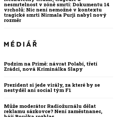
nesmrtelnost v zóně smrti: Dokumentu 14
vrcholů: Nic není nemožné v kontextu
tragické smrti Nirmala Purji nabyl nový
rozměr
Podzim na Primě: návrat Polabí, třetí
Zrádci, nová Kriminálka Slapy
Prezident si jede virály, za které by se
nestyděl ani social tým F1
Může moderátor Radiožurnálu dělat
reklamu sázkovce? Není zaměstnanec,
hájí Boučka rozhlas