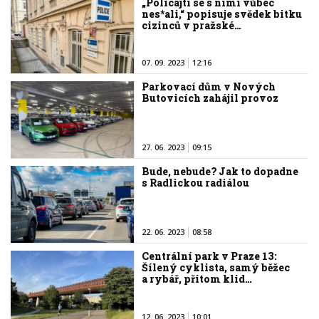
„Policajti se s nimi vůbec
nes*ali,“ popisuje svědek bitku
cizinců v pražské…
07. 09. 2023
12:16
Parkovací dům v Nových
Butovicích zahájil provoz
27. 06. 2023
09:15
Bude, nebude? Jak to dopadne
s Radlickou radiálou
22. 06. 2023
08:58
Centrální park v Praze 13:
Šílený cyklista, samý běžec
a rybář, přitom klid…
12. 06. 2023
10:01