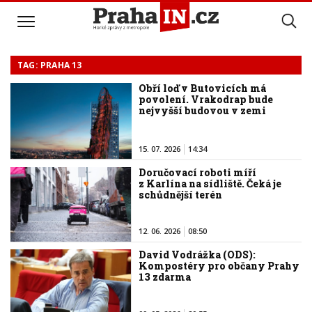
TAG: PRAHA 13
Obří loď v Butovicích má
povolení. Vrakodrap bude
nejvyšší budovou v zemi
15. 07. 2026
14:34
Doručovací roboti míří
z Karlína na sídliště. Čeká je
schůdnější terén
12. 06. 2026
08:50
David Vodrážka (ODS):
Kompostéry pro občany Prahy
13 zdarma