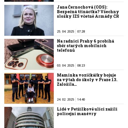
Jana Černochová (ODS):
Bezpečná třináctka? Všechny
složky IZS včetně Armády ČR
25. 04. 2025
07:28
Na radnici Prahy 6 probíhá
sběr starých mobilních
telefonů
03. 04. 2025
08:23
Maminka vozíčkářky bojuje
za výtah do školy v Praze 13.
Založila…
24. 02. 2025
14:40
Lidé v Petžílkově ulici zažili
policejní manévry