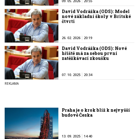
09. 05. 2026
20:55
David Vodrážka (ODS): Model
nové základní školy v Britské
čtvrti
26. 02. 2026
20:19
David Vodrážka (ODS): Nové
hřiště má za sebou první
zatěžkávací zkoušku
07. 10. 2025
20:34
Praha je o krok blíž k nejvyšší
budově Česka
13. 09. 2025
14:40