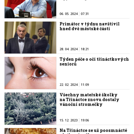
06. 05. 2024
07:31
Primátor v týdnu navštívil
hned dvě městské části
28. 04. 2024
18:21
Týden péče o oči třináctkových
seniorů
22. 02. 2024
11:09
Všechny mateřské školky
na Třináctce znovu dostaly
vánoční stromečky
15. 12. 2023
19:06
Na Třináctce se už poosmnácté