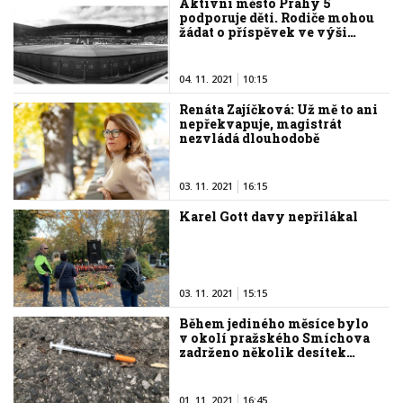
Aktivní město Prahy 5
podporuje děti. Rodiče mohou
žádat o příspěvek ve výši…
04. 11. 2021
10:15
Renáta Zajíčková: Už mě to ani
nepřekvapuje, magistrát
nezvládá dlouhodobě
03. 11. 2021
16:15
Karel Gott davy nepřilákal
03. 11. 2021
15:15
Během jediného měsíce bylo
v okolí pražského Smíchova
zadrženo několik desítek…
01. 11. 2021
16:45