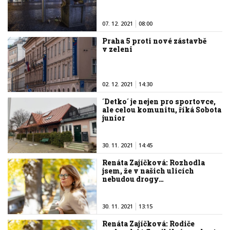
07. 12. 2021
08:00
Praha 5 proti nové zástavbě
v zeleni
02. 12. 2021
14:30
´Detko´ je nejen pro sportovce,
ale celou komunitu, říká Sobota
junior
30. 11. 2021
14:45
Renáta Zajíčková: Rozhodla
jsem, že v našich ulicích
nebudou drogy…
30. 11. 2021
13:15
Renáta Zajíčková: Rodiče