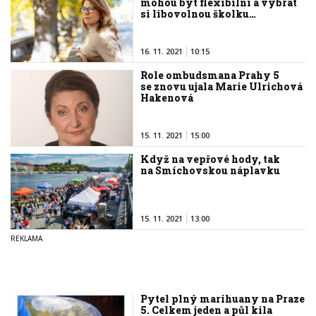
mohou být flexibilní a vybrat
si libovolnou školku…
16. 11. 2021
10:15
Role ombudsmana Prahy 5
se znovu ujala Marie Ulrichová
Hakenová
15. 11. 2021
15:00
Když na vepřové hody, tak
na Smíchovskou náplavku
15. 11. 2021
13:00
Pytel plný marihuany na Praze
5. Celkem jeden a půl kila