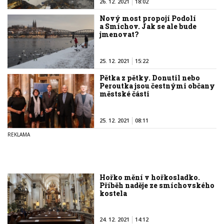
26. 12. 2021
18:02
Nový most propojí Podolí
a Smíchov. Jak se ale bude
jmenovat?
25. 12. 2021
15:22
Pětka z pětky. Donutil nebo
Peroutka jsou čestnými občany
městské části
25. 12. 2021
08:11
Hořko mění v hořkosladko.
Příběh naděje ze smíchovského
kostela
24. 12. 2021
14:12