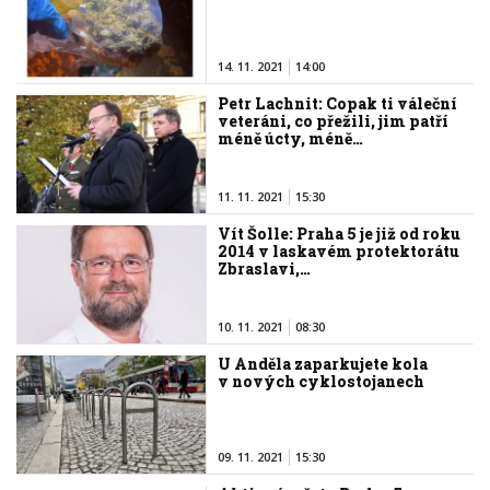
14. 11. 2021
14:00
Petr Lachnit: Copak ti váleční
veteráni, co přežili, jim patří
méně úcty, méně…
11. 11. 2021
15:30
Vít Šolle: Praha 5 je již od roku
2014 v laskavém protektorátu
Zbraslavi,…
10. 11. 2021
08:30
U Anděla zaparkujete kola
v nových cyklostojanech
09. 11. 2021
15:30