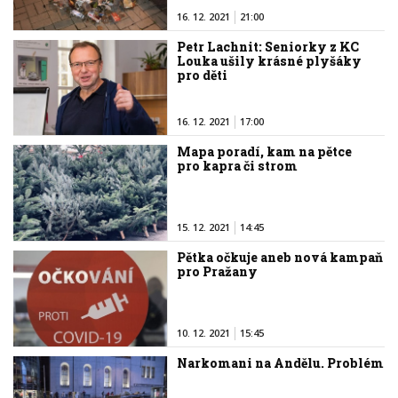
16. 12. 2021
21:00
Petr Lachnit: Seniorky z KC
Louka ušily krásné plyšáky
pro děti
16. 12. 2021
17:00
Mapa poradí, kam na pětce
pro kapra či strom
15. 12. 2021
14:45
Pětka očkuje aneb nová kampaň
pro Pražany
10. 12. 2021
15:45
Narkomani na Andělu. Problém