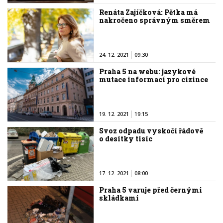
Renáta Zajíčková: Pětka má
nakročeno správným směrem
24. 12. 2021
09:30
Praha 5 na webu: jazykové
mutace informací pro cizince
19. 12. 2021
19:15
Svoz odpadu vyskočí řádově
o desítky tisíc
17. 12. 2021
08:00
Praha 5 varuje před černými
skládkami