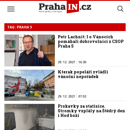
TAG: PRAHA 5
Petr Lachnit: I o Vánocích
pomáhali dobrovolníci z CSOP
Praha 5
29. 12. 2021
16:30
Kterak popeláři zvládli
vánoční nepořádek
29. 12. 2021
07:02
Prskavky za statisíce.
Stromky vzplály na Štědrý den
i Hod boží