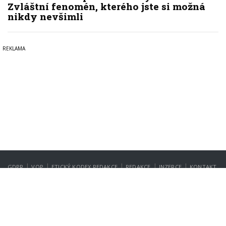
Zvláštní fenomén, kterého jste si možná
nikdy nevšimli
|
|
|
|
|
GDPR
VOP
ETICKÝ KODEX REDAKCE
REDAKCE
INZERCE
KONTAKT
NASTAVENÍ SOUKROMÍ
Copyright © 2022-2026
PrahaIN.cz