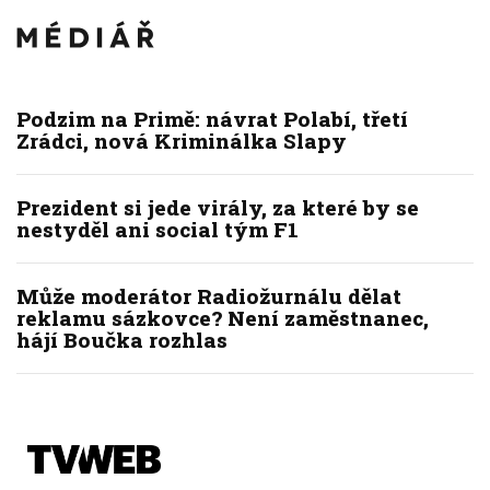
Podzim na Primě: návrat Polabí, třetí
Zrádci, nová Kriminálka Slapy
Prezident si jede virály, za které by se
nestyděl ani social tým F1
Může moderátor Radiožurnálu dělat
reklamu sázkovce? Není zaměstnanec,
hájí Boučka rozhlas