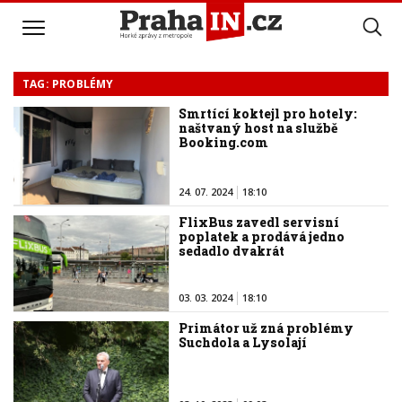
TAG: PROBLÉMY
Smrtící koktejl pro hotely:
naštvaný host na službě
Booking.com
24. 07. 2024
18:10
FlixBus zavedl servisní
poplatek a prodává jedno
sedadlo dvakrát
03. 03. 2024
18:10
Primátor už zná problémy
Suchdola a Lysolají