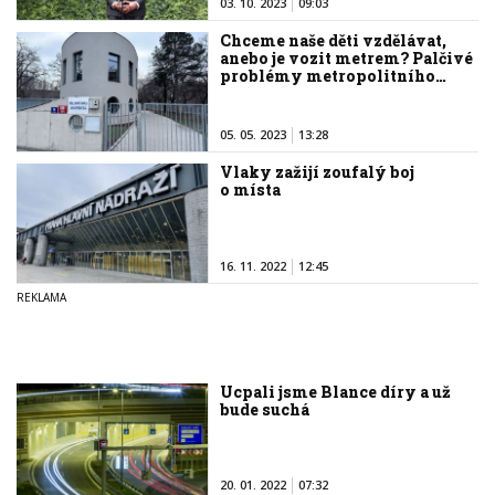
03. 10. 2023
09:03
Chceme naše děti vzdělávat,
anebo je vozit metrem? Palčivé
problémy metropolitního…
05. 05. 2023
13:28
Vlaky zažijí zoufalý boj
o místa
16. 11. 2022
12:45
Ucpali jsme Blance díry a už
bude suchá
20. 01. 2022
07:32