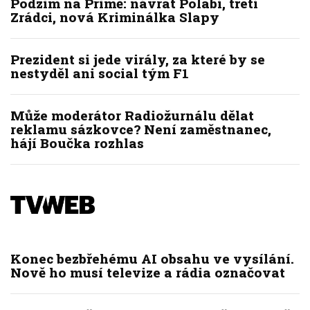
Podzim na Primě: návrat Polabí, třetí
Zrádci, nová Kriminálka Slapy
Prezident si jede virály, za které by se
nestyděl ani social tým F1
Může moderátor Radiožurnálu dělat
reklamu sázkovce? Není zaměstnanec,
hájí Boučka rozhlas
Konec bezbřehému AI obsahu ve vysílání.
Nově ho musí televize a rádia označovat