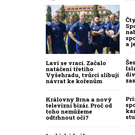
Čt
Spo
na
sp
a j
Še
Lavi se vrací. Začalo
Isl
natáčení třetího
div
Vyšehradu, tvůrci slibují
zas
návrat ke kořenům
Pr
Královny Brna a nový
sp
televizní bizár. Proč od
kan
toho nemůžeme
stu
odtrhnout oči?