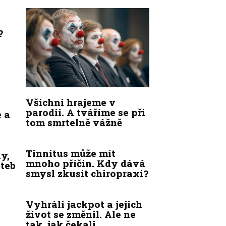
?
Všichni hrajeme v
parodii. A tváříme se při
 a
tom smrtelně vážně
Tinnitus může mít
y,
mnoho příčin. Kdy dává
ateb
smysl zkusit chiropraxi?
Vyhráli jackpot a jejich
život se změnil. Ale ne
tak, jak čekali