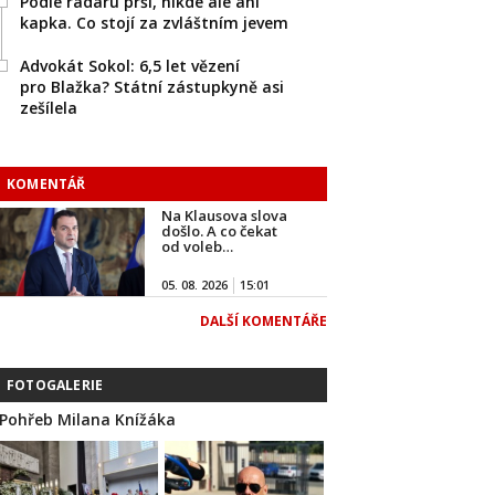
Podle radaru prší, nikde ale ani
kapka. Co stojí za zvláštním jevem
Advokát Sokol: 6,5 let vězení
pro Blažka? Státní zástupkyně asi
zešílela
KOMENTÁŘ
Na Klausova slova
došlo. A co čekat
od voleb…
05. 08. 2026
15:01
DALŠÍ KOMENTÁŘE
FOTOGALERIE
Pohřeb Milana Knížáka