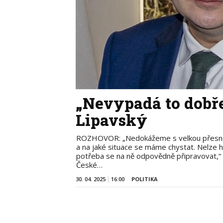
„Nevypadá to dobře
Lipavský
ROZHOVOR: „Nedokážeme s velkou přesností 
a na jaké situace se máme chystat. Nelze h
potřeba se na ně odpovědně připravovat,“ ř
České…
30. 04. 2025
16:00
POLITIKA