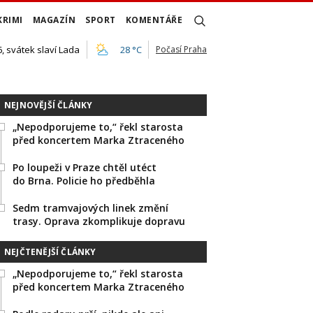
KRIMI
MAGAZÍN
SPORT
KOMENTÁŘE
, svátek slaví Lada
28 °C
Počasí Praha
NEJNOVĚJŠÍ ČLÁNKY
„Nepodporujeme to,“ řekl starosta
před koncertem Marka Ztraceného
Po loupeži v Praze chtěl utéct
do Brna. Policie ho předběhla
Sedm tramvajových linek změní
trasy. Oprava zkomplikuje dopravu
NEJČTENĚJŠÍ ČLÁNKY
„Nepodporujeme to,“ řekl starosta
před koncertem Marka Ztraceného