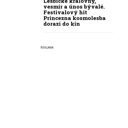
Lesbické královny,
vesmír a únos bývalé.
Festivalový hit
Princezna kosmolesba
dorazí do kin
Copyright © 2022-2026
PrahaI