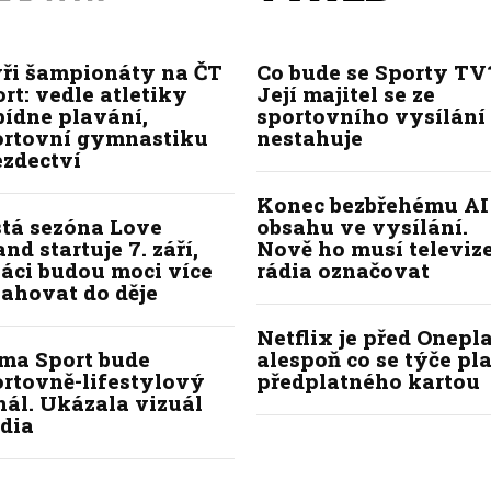
yři šampionáty na ČT
Co bude se Sporty TV
rt: vedle atletiky
Její majitel se ze
bídne plavání,
sportovního vysílání
ortovní gymnastiku
nestahuje
ezdectví
Konec bezbřehému AI
stá sezóna Love
obsahu ve vysílání.
and startuje 7. září,
Nově ho musí televize
áci budou moci více
rádia označovat
ahovat do děje
Netflix je před Onepla
ima Sport bude
alespoň co se týče pl
ortovně-lifestylový
předplatného kartou
ál. Ukázala vizuál
dia