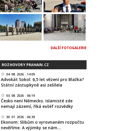
DALŠÍ FOTOGALERIE
ROZHOVORY PRAHAIN.CZ
04. 08. 2026
14:09
Advokát Sokol: 6,5 let vězení pro Blažka?
Státní zástupkyně asi zešílela
03. 08. 2026
06:19
Česko není Německo. Islamisté zde
nemají zázemí, říká exšéf rozvědky
30. 07. 2026
06:39
Ekonom: Slibům o vyrovnaném rozpočtu
nevěříme. A výjimky se nám…