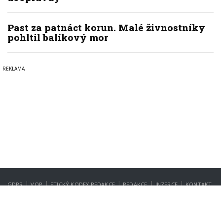
Past za patnáct korun. Malé živnostníky
pohltil balíkový mor
|
|
|
|
|
GDPR
VOP
ETICKÝ KODEX REDAKCE
REDAKCE
INZERCE
KONTAKT
NASTAVENÍ SOUKROMÍ
Copyright © 2022-2026
PrahaIN.cz