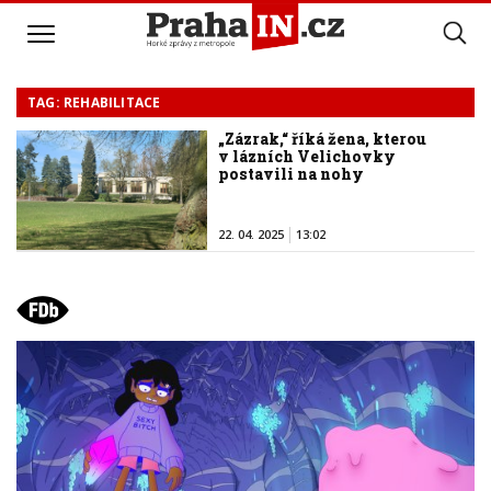
TAG: REHABILITACE
„Zázrak,“ říká žena, kterou
v lázních Velichovky
postavili na nohy
22. 04. 2025
13:02