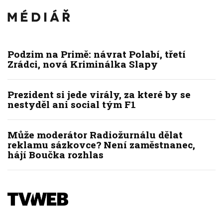
Podzim na Primě: návrat Polabí, třetí
Zrádci, nová Kriminálka Slapy
Prezident si jede virály, za které by se
nestyděl ani social tým F1
Může moderátor Radiožurnálu dělat
reklamu sázkovce? Není zaměstnanec,
hájí Boučka rozhlas