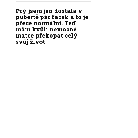
Prý jsem jen dostala v
pubertě pár facek a to je
přece normální. Teď
mám kvůli nemocné
matce překopat celý
svůj život
|
|
|
KÝ KODEX REDAKCE
REDAKCE
INZERCE
KONTAKT