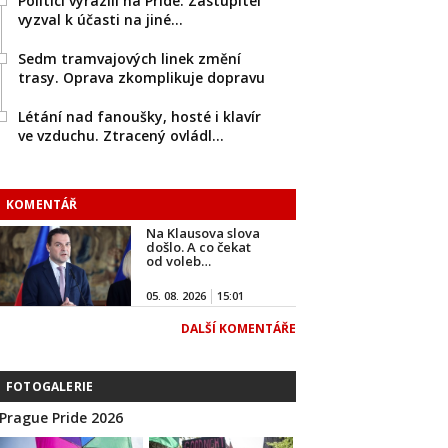
Politici vyrazili na Pride. Zastupitel
vyzval k účasti na jiné…
Sedm tramvajových linek změní
trasy. Oprava zkomplikuje dopravu
Létání nad fanoušky, hosté i klavír
ve vzduchu. Ztracený ovládl…
KOMENTÁŘ
Na Klausova slova
došlo. A co čekat
od voleb…
05. 08. 2026
15:01
DALŠÍ KOMENTÁŘE
FOTOGALERIE
Prague Pride 2026