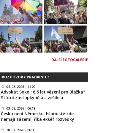
DALŠÍ FOTOGALERIE
ROZHOVORY PRAHAIN.CZ
04. 08. 2026
14:09
Advokát Sokol: 6,5 let vězení pro Blažka?
Státní zástupkyně asi zešílela
03. 08. 2026
06:19
Česko není Německo. Islamisté zde
nemají zázemí, říká exšéf rozvědky
30. 07. 2026
06:39