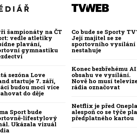
yři šampionáty na ČT
Co bude se Sporty TV
rt: vedle atletiky
Její majitel se ze
bídne plavání,
sportovního vysílání
ortovní gymnastiku
nestahuje
ezdectví
Konec bezbřehému AI
stá sezóna Love
obsahu ve vysílání.
and startuje 7. září,
Nově ho musí televize
áci budou moci více
rádia označovat
ahovat do děje
Netflix je před Onepla
ima Sport bude
alespoň co se týče pl
ortovně-lifestylový
předplatného kartou
ál. Ukázala vizuál
dia