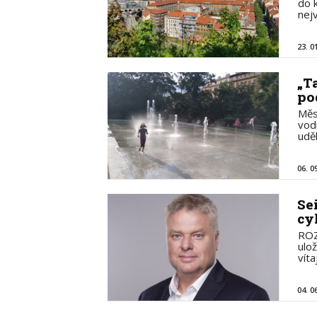
do 
nejv
23. 0
„Ta
po
Měs
vod
udě
06. 0
Se
cy
ROZ
ulo
vítaj
04. 0