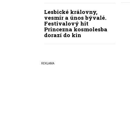
Lesbické královny,
vesmír a únos bývalé.
Festivalový hit
Princezna kosmolesba
dorazí do kin
Copyright © 2022-2026
PrahaI