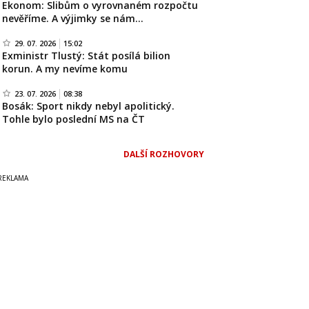
Ekonom: Slibům o vyrovnaném rozpočtu
nevěříme. A výjimky se nám…
29. 07. 2026
15:02
Exministr Tlustý: Stát posílá bilion
korun. A my nevíme komu
23. 07. 2026
08:38
Bosák: Sport nikdy nebyl apolitický.
Tohle bylo poslední MS na ČT
DALŠÍ ROZHOVORY