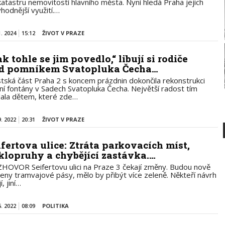
katastru nemovitostí hlavního města. Nyní hledá Praha jejich
hodnější využití.…
1. 2024
15:12
ŽIVOT V PRAZE
k tohle se jim povedlo,“ libují si rodiče
d pomníkem Svatopluka Čecha…
tská část Praha 2 s koncem prázdnin dokončila rekonstrukci
ní fontány v Sadech Svatopluka Čecha. Největší radost tím
lala dětem, které zde…
9. 2022
20:31
ŽIVOT V PRAZE
ifertova ulice: Ztráta parkovacích míst,
klopruhy a chybějící zastávka.…
HOVOR Seifertovu ulici na Praze 3 čekají změny. Budou nově
ženy tramvajové pásy, mělo by přibýt více zeleně. Někteří návrh
í, jiní…
6. 2022
08:09
POLITIKA