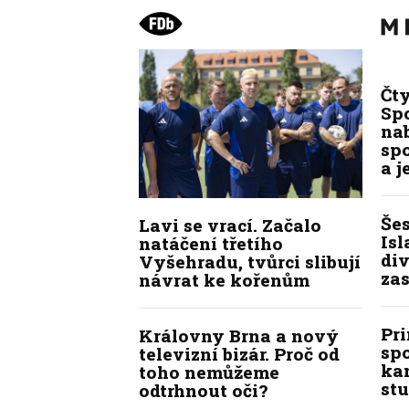
Čt
Spo
na
sp
a j
Še
Lavi se vrací. Začalo
Isl
natáčení třetího
div
Vyšehradu, tvůrci slibují
zas
návrat ke kořenům
Pr
Královny Brna a nový
sp
televizní bizár. Proč od
kan
toho nemůžeme
stu
odtrhnout oči?