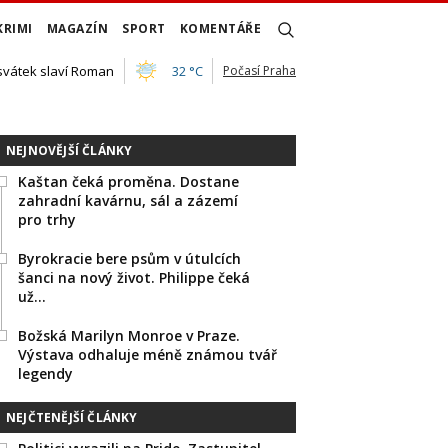
KRIMI
MAGAZÍN
SPORT
KOMENTÁŘE
 svátek slaví Roman
32 °C
Počasí Praha
NEJNOVĚJŠÍ ČLÁNKY
Kaštan čeká proměna. Dostane
zahradní kavárnu, sál a zázemí
pro trhy
Byrokracie bere psům v útulcích
šanci na nový život. Philippe čeká
už…
Božská Marilyn Monroe v Praze.
Výstava odhaluje méně známou tvář
legendy
NEJČTENĚJŠÍ ČLÁNKY