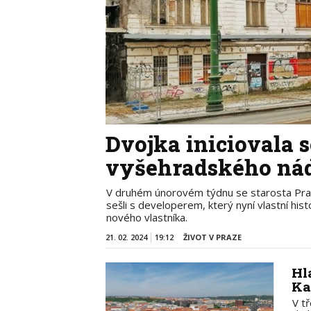
Dvojka iniciovala 
vyšehradského nád
V druhém únorovém týdnu se starosta Pra
sešli s developerem, který nyní vlastní his
nového vlastníka.
21. 02. 2024
19:12
ŽIVOT V PRAZE
Hl
Ka
V t