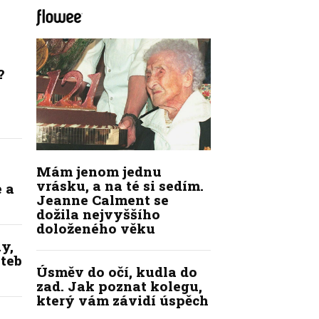
?
Mám jenom jednu
vrásku, a na té si sedím.
 a
Jeanne Calment se
dožila nejvyššího
doloženého věku
y,
ateb
Úsměv do očí, kudla do
zad. Jak poznat kolegu,
který vám závidí úspěch