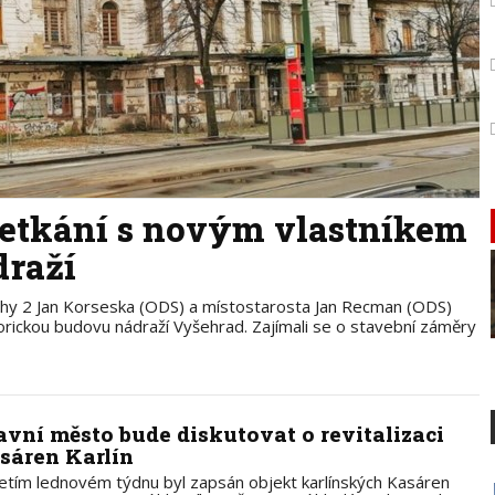
setkání s novým vlastníkem
raží
hy 2 Jan Korseska (ODS) a místostarosta Jan Recman (ODS)
torickou budovu nádraží Vyšehrad. Zajímali se o stavební záměry
avní město bude diskutovat o revitalizaci
sáren Karlín
řetím lednovém týdnu byl zapsán objekt karlínských Kasáren