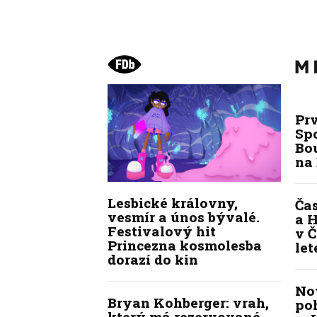
Pr
Sp
Bou
na
Lesbické královny,
Ča
vesmír a únos bývalé.
a H
Festivalový hit
v Č
Princezna kosmolesba
let
dorazí do kin
No
Bryan Kohberger: vrah,
po
který má rezervované