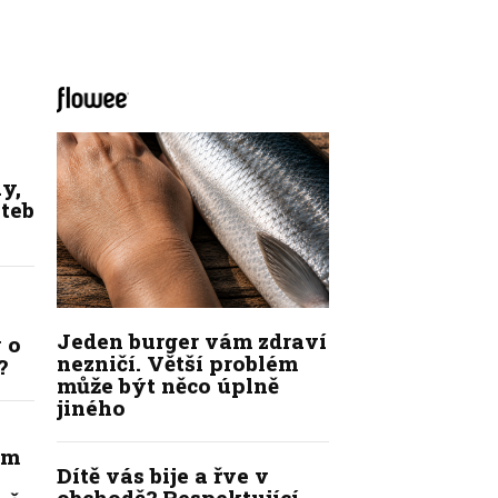
y,
ateb
Jeden burger vám zdraví
 o
nezničí. Větší problém
?
může být něco úplně
jiného
ím
Dítě vás bije a řve v
obchodě? Respektující