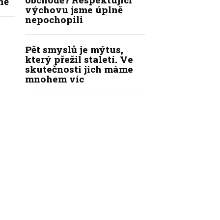
ně
výchovu jsme úplně
nepochopili
Pět smyslů je mýtus,
který přežil staletí. Ve
skutečnosti jich máme
mnohem víc