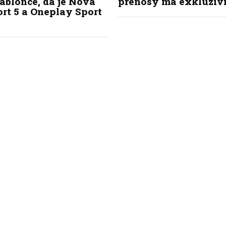
ablonce, dá je Nova
přenosy má exkluziv
rt 5 a Oneplay Sport