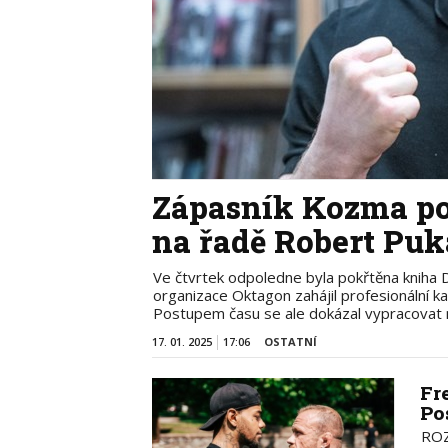
Zápasník Kozma pok
na řadě Robert Puk
Ve čtvrtek odpoledne byla pokřtěna kniha
organizace Oktagon zahájil profesionální kar
Postupem času se ale dokázal vypracovat 
17. 01. 2025
17:06
OSTATNÍ
Fr
Po
ROZ