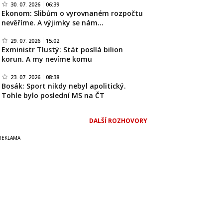
30. 07. 2026
06:39
Ekonom: Slibům o vyrovnaném rozpočtu
nevěříme. A výjimky se nám…
29. 07. 2026
15:02
Exministr Tlustý: Stát posílá bilion
korun. A my nevíme komu
23. 07. 2026
08:38
Bosák: Sport nikdy nebyl apolitický.
Tohle bylo poslední MS na ČT
DALŠÍ ROZHOVORY