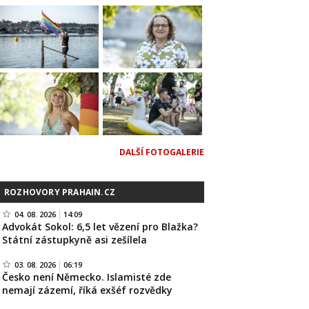
DALŠÍ FOTOGALERIE
ROZHOVORY PRAHAIN.CZ
04. 08. 2026
14:09
Advokát Sokol: 6,5 let vězení pro Blažka?
Státní zástupkyně asi zešílela
03. 08. 2026
06:19
Česko není Německo. Islamisté zde
nemají zázemí, říká exšéf rozvědky