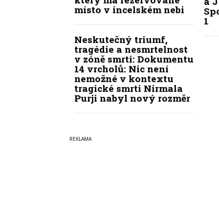
a J
místo v incelském nebi
Spo
1
Neskutečný triumf,
tragédie a nesmrtelnost
v zóně smrti: Dokumentu
14 vrcholů: Nic není
nemožné v kontextu
tragické smrti Nirmala
Purji nabyl nový rozměr