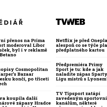
vní přenos na Prima
Netflix je před Onepla
ort moderoval Libor
alespoň co se týče pl
ček, byl i v reklamě
předplatného kartou
 Betano
Předpremiéra Primy
sopisy Cosmopolitan
Sport je tu: kde a jak
arper’s Bazaar
naladíte zápas Sparty
esku končí, po třiceti
Ligu mistrů s Lyonem
ech
TV Tipsport zatápí
va koupila další
zavedeným sportovn
hárové zápasy Hradce
kanálům, některé