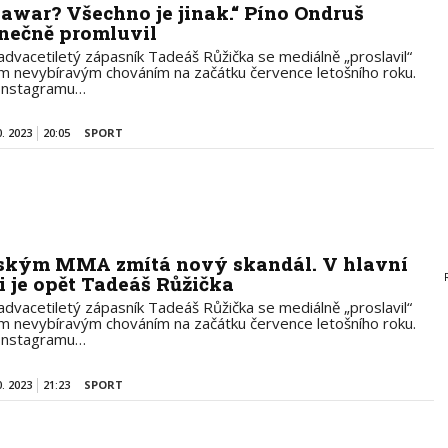
awar? Všechno je jinak.“ Píno Ondruš
nečně promluvil
advacetiletý zápasník Tadeáš Růžička se mediálně „proslavil“
m nevybíravým chováním na začátku července letošního roku.
Instagramu…
0. 2023
20:05
SPORT
ským MMA zmítá nový skandál. V hlavní
li je opět Tadeáš Růžička
advacetiletý zápasník Tadeáš Růžička se mediálně „proslavil“
m nevybíravým chováním na začátku července letošního roku.
Instagramu…
0. 2023
21:23
SPORT