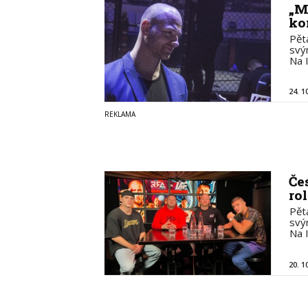
„M
ko
Pět
svý
Na 
24. 1
Če
ro
Pět
svý
Na 
20. 1