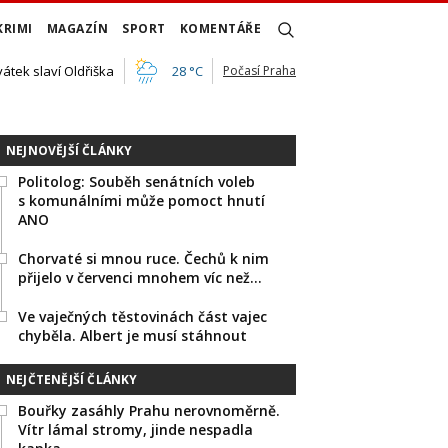
KRIMI
MAGAZÍN
SPORT
KOMENTÁŘE
vátek slaví Oldřiška
28 °C
Počasí Praha
NEJNOVĚJŠÍ ČLÁNKY
Politolog: Souběh senátních voleb
s komunálními může pomoct hnutí
ANO
Chorvaté si mnou ruce. Čechů k nim
přijelo v červenci mnohem víc než…
Ve vaječných těstovinách část vajec
chyběla. Albert je musí stáhnout
NEJČTENĚJŠÍ ČLÁNKY
Bouřky zasáhly Prahu nerovnoměrně.
Vítr lámal stromy, jinde nespadla