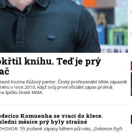
řtil knihu. Teď je prý
ač
 David Kozma Růžový panter. Český profesionální MMA zápasník
iéru v roce 2010, když svůj první oficiální zápas prohrál.
na špičku české MMA.
ederico Komuenha se vrací do klece.
slední měsíce prý byly strašné
HOVOR: Tři zrušené zápasy během půl roku. „Dokonce čtyři.