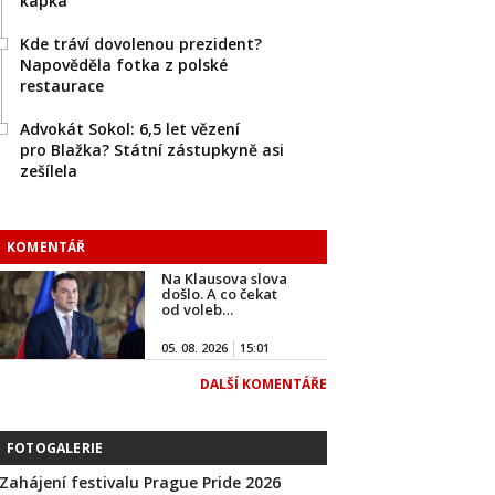
kapka
Kde tráví dovolenou prezident?
Napověděla fotka z polské
restaurace
Advokát Sokol: 6,5 let vězení
pro Blažka? Státní zástupkyně asi
zešílela
KOMENTÁŘ
Na Klausova slova
došlo. A co čekat
od voleb…
05. 08. 2026
15:01
DALŠÍ KOMENTÁŘE
FOTOGALERIE
Zahájení festivalu Prague Pride 2026