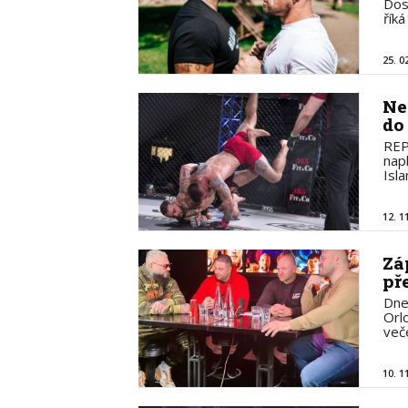
Dos
řík
25. 0
Ne
do
REP
nap
Isl
12. 1
Zá
př
Dne
Orl
več
10. 1