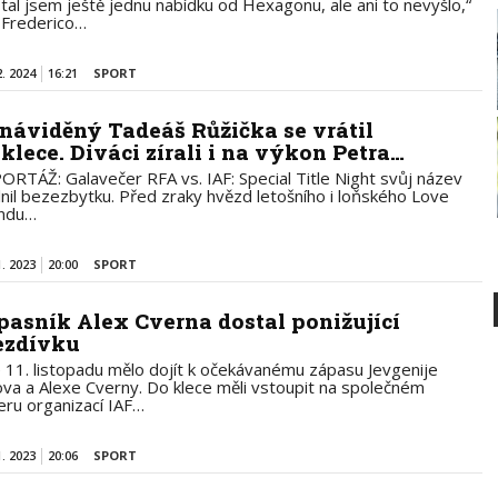
tal jsem ještě jednu nabídku od Hexagonu, ale ani to nevyšlo,“
á Frederico…
2. 2024
16:21
SPORT
náviděný Tadeáš Růžička se vrátil
 klece. Diváci zírali i na výkon Petra…
ORTÁŽ: Galavečer RFA vs. IAF: Special Title Night svůj název
lnil bezezbytku. Před zraky hvězd letošního i loňského Love
andu…
1. 2023
20:00
SPORT
pasník Alex Cverna dostal ponižující
ezdívku
 11. listopadu mělo dojít k očekávanému zápasu Jevgenije
ova a Alexe Cverny. Do klece měli vstoupit na společném
eru organizací IAF…
1. 2023
20:06
SPORT