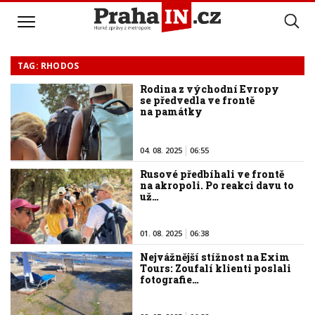
TAG: RHODOS
Rodina z východní Evropy
se předvedla ve frontě
na památky
04. 08. 2025
06:55
Rusové předbíhali ve frontě
na akropoli. Po reakci davu to
už…
01. 08. 2025
06:38
Nejvážnější stížnost na Exim
Tours: Zoufalí klienti poslali
fotografie…