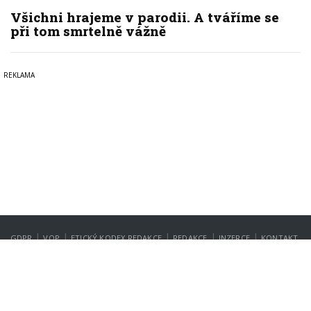
Všichni hrajeme v parodii. A tváříme se
při tom smrtelně vážně
|
|
|
|
|
GDPR
VOP
ETICKÝ KODEX REDAKCE
REDAKCE
INZERCE
KONTAKT
NASTAVENÍ SOUKROMÍ
Copyright © 2022-2026
PrahaIN.cz