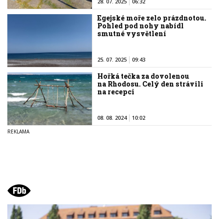
28. 07. 2025
06:32
Egejské moře zelo prázdnotou.
Pohled pod nohy nabídl
smutné vysvětlení
25. 07. 2025
09:43
Hořká tečka za dovolenou
na Rhodosu. Celý den strávili
na recepci
08. 08. 2024
10:02