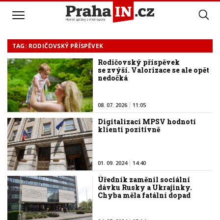
TAG: RODIČOVSKÝ PŘÍSPĚVEK
Rodičovský příspěvek
se zvýší. Valorizace se ale opět
nedočká
08. 07. 2026
11:05
Digitalizaci MPSV hodnotí
klienti pozitivně
01. 09. 2024
14:40
Úředník zaměnil sociální
dávku Rusky a Ukrajinky.
Chyba měla fatální dopad