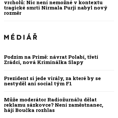
vrcholů: Nic není nemožné v kontextu
tragické smrti Nirmala Purji nabyl nový
rozměr
Podzim na Primě: návrat Polabí, třetí
Zrádci, nová Kriminálka Slapy
Prezident si jede virály, za které by se
nestyděl ani social tým F1
Může moderátor Radiožurnálu dělat
reklamu sázkovce? Není zaměstnanec,
hájí Boučka rozhlas