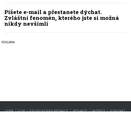
Píšete e-mail a přestanete dýchat.
Zvláštní fenomén, kterého jste si možná
nikdy nevšimli
|
|
|
|
|
GDPR
VOP
ETICKÝ KODEX REDAKCE
REDAKCE
INZERCE
KONTAKT
NASTAVENÍ SOUKROMÍ
Copyright © 2022-2026
PrahaIN.cz