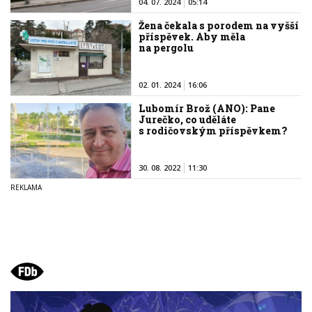
04. 07. 2024
05:14
Žena čekala s porodem na vyšší
příspěvek. Aby měla
na pergolu
02. 01. 2024
16:06
Lubomír Brož (ANO): Pane
Jurečko, co uděláte
s rodičovským příspěvkem?
30. 08. 2022
11:30