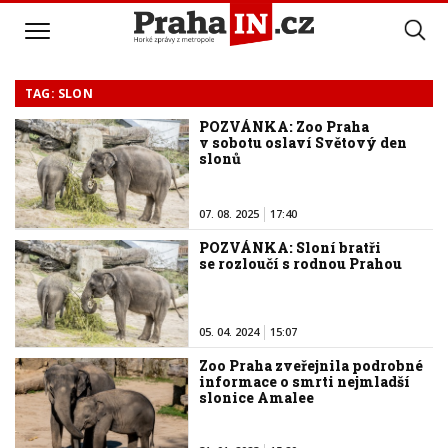
TAG: SLON
POZVÁNKA: Zoo Praha
v sobotu oslaví Světový den
slonů
07. 08. 2025
17:40
POZVÁNKA: Sloní bratři
se rozloučí s rodnou Prahou
05. 04. 2024
15:07
Zoo Praha zveřejnila podrobné
informace o smrti nejmladší
slonice Amalee