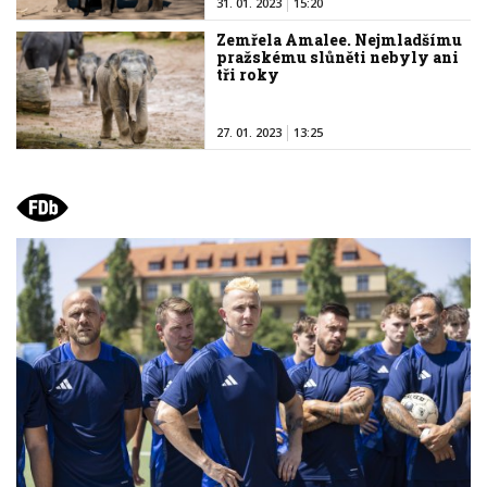
31. 01. 2023
15:20
Zemřela Amalee. Nejmladšímu
pražskému slůněti nebyly ani
tři roky
27. 01. 2023
13:25