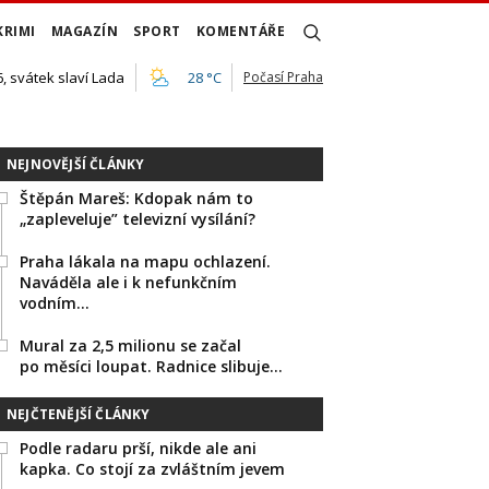
KRIMI
MAGAZÍN
SPORT
KOMENTÁŘE
, svátek slaví Lada
28 °C
Počasí Praha
NEJNOVĚJŠÍ ČLÁNKY
Štěpán Mareš: Kdopak nám to
„zapleveluje” televizní vysílání?
Praha lákala na mapu ochlazení.
Naváděla ale i k nefunkčním
vodním…
Mural za 2,5 milionu se začal
po měsíci loupat. Radnice slibuje…
NEJČTENĚJŠÍ ČLÁNKY
Podle radaru prší, nikde ale ani
kapka. Co stojí za zvláštním jevem