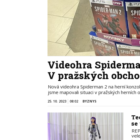
Videohra Spiderman
V pražských obcho
Nová videohra Spiderman 2 na herní konzole
jsme mapovali situaci v pražských herních 
25. 10. 2023
08:02
BYZNYS
Te
se
REP
vele