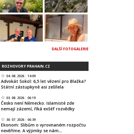
DALŠÍ FOTOGALERIE
ROZHOVORY PRAHAIN.CZ
04. 08. 2026
14:09
Advokát Sokol: 6,5 let vězení pro Blažka?
Státní zástupkyně asi zešílela
03. 08. 2026
06:19
Česko není Německo. Islamisté zde
nemají zázemí, říká exšéf rozvědky
30. 07. 2026
06:39
Ekonom: Slibům o vyrovnaném rozpočtu
nevěříme. A výjimky se nám…