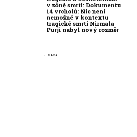
v zóně smrti: Dokumentu
14 vrcholů: Nic není
nemožné v kontextu
tragické smrti Nirmala
Purji nabyl nový rozměr
Copyright © 2022-2026
PrahaI