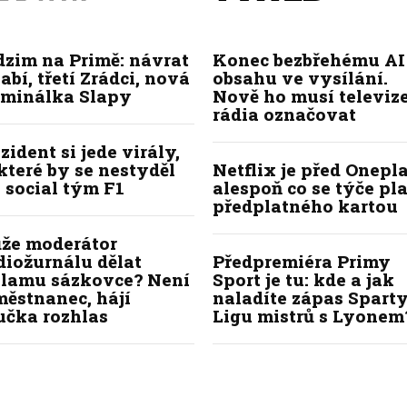
dzim na Primě: návrat
Konec bezbřehému AI
abí, třetí Zrádci, nová
obsahu ve vysílání.
iminálka Slapy
Nově ho musí televize
rádia označovat
zident si jede virály,
které by se nestyděl
Netflix je před Onepla
 social tým F1
alespoň co se týče pl
předplatného kartou
že moderátor
diožurnálu dělat
Předpremiéra Primy
klamu sázkovce? Není
Sport je tu: kde a jak
ěstnanec, hájí
naladíte zápas Sparty
učka rozhlas
Ligu mistrů s Lyonem