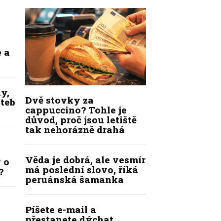
 a
y,
Dvě stovky za
ateb
cappuccino? Tohle je
důvod, proč jsou letiště
tak nehorázně drahá
Věda je dobrá, ale vesmír
 o
má poslední slovo, říká
?
peruánská šamanka
Píšete e-mail a
přestanete dýchat.