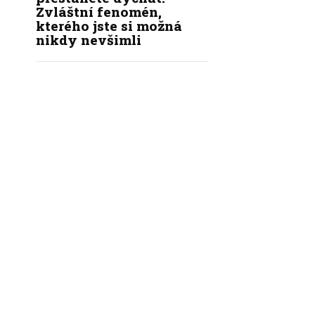
Zvláštní fenomén,
kterého jste si možná
nikdy nevšimli
|
|
|
KÝ KODEX REDAKCE
REDAKCE
INZERCE
KONTAKT
NASTAVENÍ SOUKROMÍ