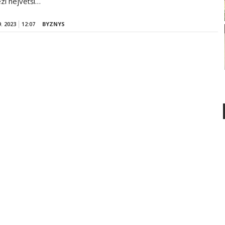
ezi největší…
9. 2023
12:07
BYZNYS