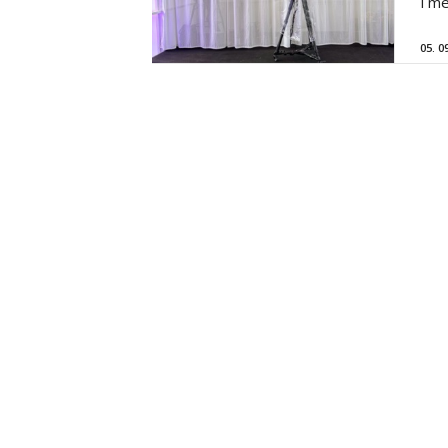
i m
05. 0