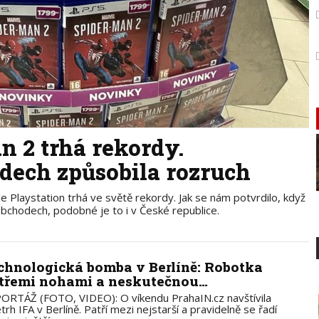
 2 trhá rekordy.
dech způsobila rozruch
 Playstation trhá ve světě rekordy. Jak se nám potvrdilo, když
obchodech, podobné je to i v České republice.
chnologická bomba v Berlíně: Robotka
 třemi nohami a neskutečnou…
ORTÁŽ (FOTO, VIDEO): O víkendu PrahaIN.cz navštívila
trh IFA v Berlíně. Patří mezi nejstarší a pravidelně se řadí