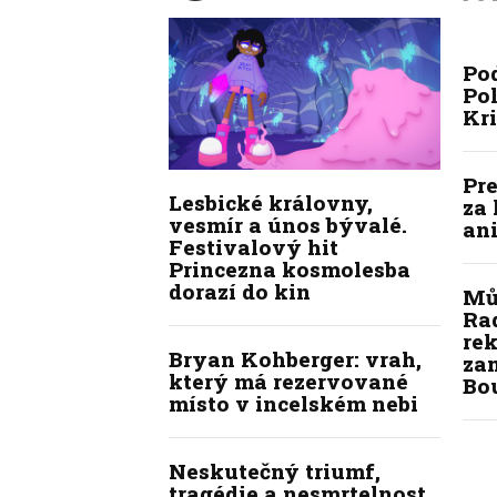
Po
Pol
Kr
Pre
Lesbické královny,
za 
vesmír a únos bývalé.
ani
Festivalový hit
Princezna kosmolesba
dorazí do kin
Mů
Ra
re
Bryan Kohberger: vrah,
zam
který má rezervované
Bo
místo v incelském nebi
Neskutečný triumf,
tragédie a nesmrtelnost