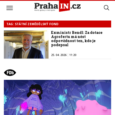
TAG: STÁTNÍ ZEMĚDĚLSKÝ FOND
Exministr Bendl: Za dotace
Agrofertu má nést
odpovědnost ten, kdo je
podepsal
25. 04. 2026
11:20