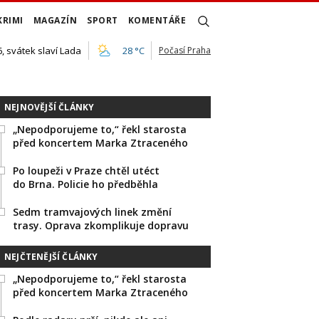
KRIMI
MAGAZÍN
SPORT
KOMENTÁŘE
, svátek slaví Lada
28 °C
Počasí Praha
NEJNOVĚJŠÍ ČLÁNKY
„Nepodporujeme to,“ řekl starosta
před koncertem Marka Ztraceného
Po loupeži v Praze chtěl utéct
do Brna. Policie ho předběhla
Sedm tramvajových linek změní
trasy. Oprava zkomplikuje dopravu
NEJČTENĚJŠÍ ČLÁNKY
„Nepodporujeme to,“ řekl starosta
před koncertem Marka Ztraceného