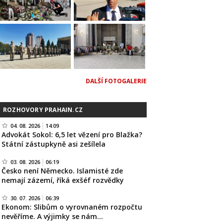
DALŠÍ FOTOGALERIE
ROZHOVORY PRAHAIN.CZ
04. 08. 2026
14:09
Advokát Sokol: 6,5 let vězení pro Blažka?
Státní zástupkyně asi zešílela
03. 08. 2026
06:19
Česko není Německo. Islamisté zde
nemají zázemí, říká exšéf rozvědky
30. 07. 2026
06:39
Ekonom: Slibům o vyrovnaném rozpočtu
nevěříme. A výjimky se nám…