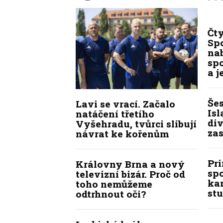
Čt
Spo
na
sp
a j
Še
Lavi se vrací. Začalo
Isl
natáčení třetího
div
Vyšehradu, tvůrci slibují
zas
návrat ke kořenům
Pr
Královny Brna a nový
sp
televizní bizár. Proč od
kan
toho nemůžeme
stu
odtrhnout oči?