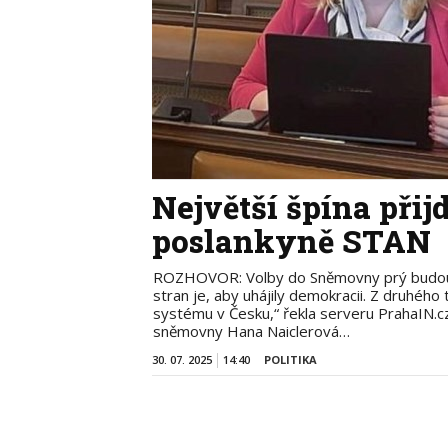
Největší špína přij
poslankyně STAN
ROZHOVOR: Volby do Sněmovny prý budou 
stran je, aby uhájily demokracii. Z druhého
systému v Česku,“ řekla serveru PrahaIN.
sněmovny Hana Naiclerová…
30. 07. 2025
14:40
POLITIKA