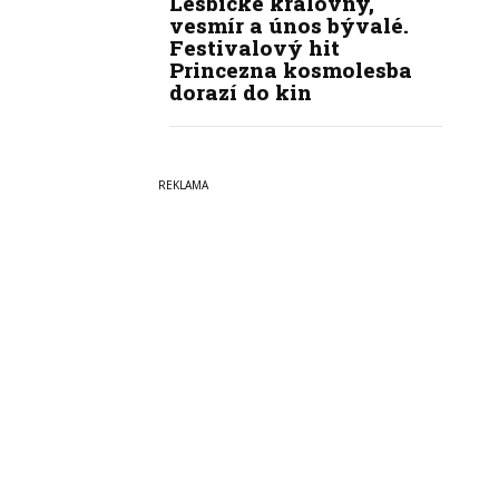
Lesbické královny,
vesmír a únos bývalé.
Festivalový hit
Princezna kosmolesba
dorazí do kin
Copyright © 2022-2026
PrahaI