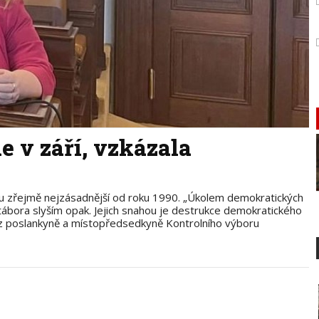
de v září, vzkázala
zřejmě nejzásadnější od roku 1990. „Úkolem demokratických
 tábora slyším opak. Jejich snahou je destrukce demokratického
cz poslankyně a místopředsedkyně Kontrolního výboru