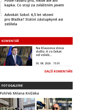
Podle radaru prší, nikde ale ani
kapka. Co stojí za zvláštním jevem
Advokát Sokol: 6,5 let vězení
pro Blažka? Státní zástupkyně asi
zešílela
KOMENTÁŘ
Na Klausova slova
došlo. A co čekat
od voleb…
05. 08. 2026
15:01
DALŠÍ KOMENTÁŘE
FOTOGALERIE
Pohřeb Milana Knížáka