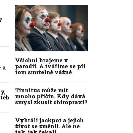
?
Všichni hrajeme v
parodii. A tváříme se při
 a
tom smrtelně vážně
Tinnitus může mít
y,
mnoho příčin. Kdy dává
ateb
smysl zkusit chiropraxi?
Vyhráli jackpot a jejich
život se změnil. Ale ne
tak, jak čekali