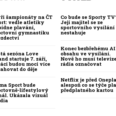
yři šampionáty na ČT
Co bude se Sporty TV
rt: vedle atletiky
Její majitel se ze
bídne plavání,
sportovního vysílání
ortovní gymnastiku
nestahuje
ezdectví
Konec bezbřehému AI
stá sezóna Love
obsahu ve vysílání.
and startuje 7. září,
Nově ho musí televize
áci budou moci více
rádia označovat
ahovat do děje
Netflix je před Onepla
ima Sport bude
alespoň co se týče pl
ortovně-lifestylový
předplatného kartou
ál. Ukázala vizuál
dia