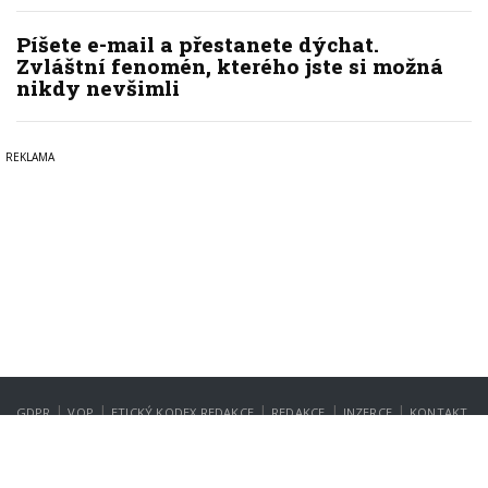
Píšete e-mail a přestanete dýchat.
Zvláštní fenomén, kterého jste si možná
nikdy nevšimli
|
|
|
|
|
GDPR
VOP
ETICKÝ KODEX REDAKCE
REDAKCE
INZERCE
KONTAKT
NASTAVENÍ SOUKROMÍ
Copyright © 2022-2026
PrahaIN.cz