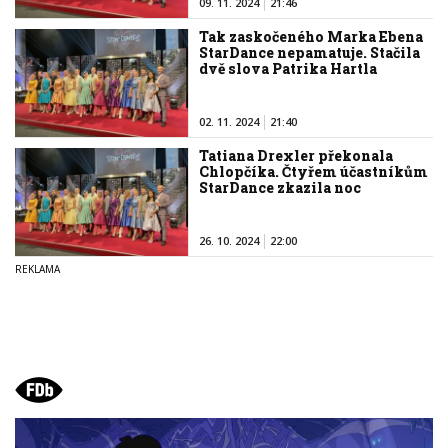
09. 11. 2024
21:46
Tak zaskočeného Marka Ebena
StarDance nepamatuje. Stačila
dvě slova Patrika Hartla
02. 11. 2024
21:40
Tatiana Drexler překonala
Chlopčíka. Čtyřem účastníkům
StarDance zkazila noc
26. 10. 2024
22:00