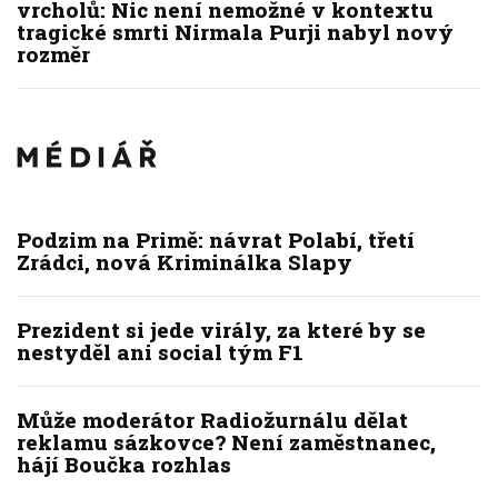
vrcholů: Nic není nemožné v kontextu
tragické smrti Nirmala Purji nabyl nový
rozměr
Podzim na Primě: návrat Polabí, třetí
Zrádci, nová Kriminálka Slapy
Prezident si jede virály, za které by se
nestyděl ani social tým F1
Může moderátor Radiožurnálu dělat
reklamu sázkovce? Není zaměstnanec,
hájí Boučka rozhlas