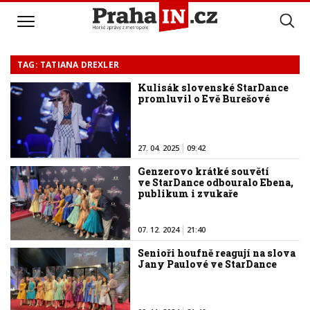
TAG: TATIANA DREXLER
Kulisák slovenské StarDance
promluvil o Evě Burešové
27. 04. 2025
09:42
Genzerovo krátké souvětí
ve StarDance odbouralo Ebena,
publikum i zvukaře
07. 12. 2024
21:40
Senioři houfně reagují na slova
Jany Paulové ve StarDance