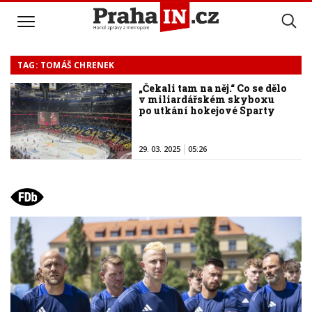
TAG: TOMÁŠ CHRENEK
„Čekali tam na něj.“ Co se dělo
v miliardářském skyboxu
po utkání hokejové Sparty
29. 03. 2025
05:26