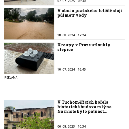
07. 07. 2025
06:30
V obci u pražského letiště stojí
půlmetr vody
18. 08. 2024
17:24
Kroupy v Praze utloukly
slepice
10. 07. 2024
16:45
V Tuchoměřicích hořela
historická budova mlýna.
Na místě bylo patnáct…
06. 08. 2023
10:34