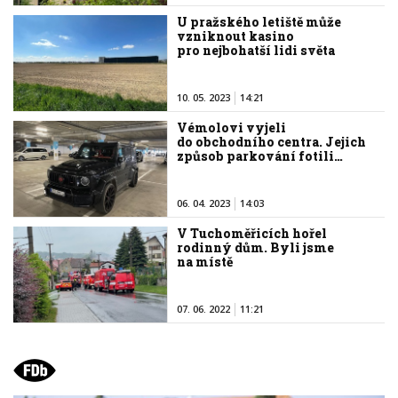
U pražského letiště může
vzniknout kasino
pro nejbohatší lidi světa
10. 05. 2023
14:21
Vémolovi vyjeli
do obchodního centra. Jejich
způsob parkování fotili…
06. 04. 2023
14:03
V Tuchoměřicích hořel
rodinný dům. Byli jsme
na místě
07. 06. 2022
11:21