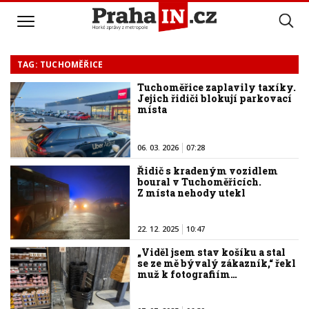
TAG: TUCHOMĚŘICE
Tuchoměřice zaplavily taxíky.
Jejich řidiči blokují parkovací
místa
06. 03. 2026
07:28
Řidič s kradeným vozidlem
boural v Tuchoměřicích.
Z místa nehody utekl
22. 12. 2025
10:47
„Viděl jsem stav košíku a stal
se ze mě bývalý zákazník,“ řekl
muž k fotografiím…