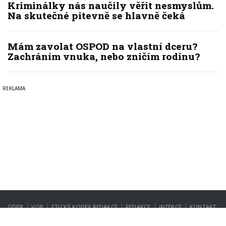
Kriminálky nás naučily věřit nesmyslům.
Na skutečné pitevně se hlavně čeká
Mám zavolat OSPOD na vlastní dceru?
Zachráním vnuka, nebo zničím rodinu?
|
|
|
|
|
GDPR
VOP
ETICKÝ KODEX REDAKCE
REDAKCE
INZERCE
KONTAKT
NASTAVENÍ SOUKROMÍ