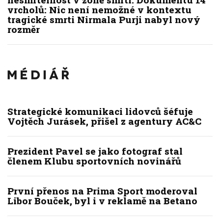
vrcholů: Nic není nemožné v kontextu
tragické smrti Nirmala Purji nabyl nový
rozměr
Strategické komunikaci lidovců šéfuje
Vojtěch Jurásek, přišel z agentury AC&C
Prezident Pavel se jako fotograf stal
členem Klubu sportovních novinářů
První přenos na Prima Sport moderoval
Libor Bouček, byl i v reklamě na Betano