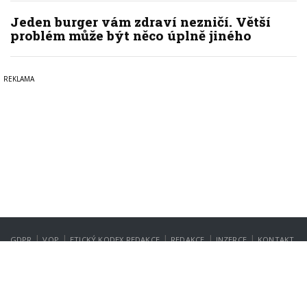
Jeden burger vám zdraví nezničí. Větší
problém může být něco úplně jiného
|
|
|
|
|
GDPR
VOP
ETICKÝ KODEX REDAKCE
REDAKCE
INZERCE
KONTAKT
NASTAVENÍ SOUKROMÍ
Copyright © 2022-2026
PrahaIN.cz