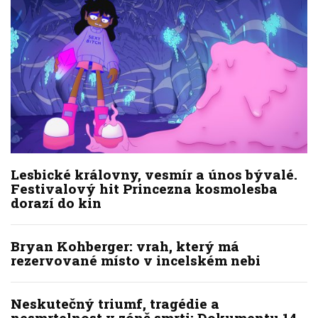
Lesbické královny, vesmír a únos bývalé.
Festivalový hit Princezna kosmolesba
dorazí do kin
Bryan Kohberger: vrah, který má
rezervované místo v incelském nebi
Neskutečný triumf, tragédie a
nesmrtelnost v zóně smrti: Dokumentu 14