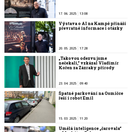
17. 06. 2025
13:08
Výstava o AI na Kampě přináší
převratné informace i otázky
20. 05. 2025
17:28
„Takovou odezvu jsme
nečekali,“ vzkázal Vladimír
Kořen za Zázraky přírody
23. 04. 2025
09:40
Špatné parkování na Osmičce
řeší i robot Emil
15. 03. 2025
11:20
Umělá inteligence „čarovala“