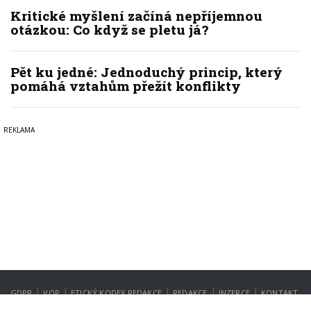
Kritické myšlení začíná nepříjemnou
otázkou: Co když se pletu já?
Pět ku jedné: Jednoduchý princip, který
pomáhá vztahům přežít konflikty
|
|
|
|
|
GDPR
VOP
ETICKÝ KODEX REDAKCE
REDAKCE
INZERCE
KONTAKT
NASTAVENÍ SOUKROMÍ