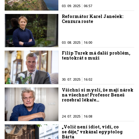
03. 09. 2025
06:57
Reformátor Karel Janeček:
Cenzura roste
03. 08. 2025
16:00
Filip Turek má další problém,
tentokrát s muži
30. 07. 2025
16:02
Všichni si myslí, že mají nárok
na všechno! Profesor Beneš
rozebral lékaře…
24. 07. 2025
16:08
„Volič není idiot, vidí, co
se děje,“ vzkázal egyptolog
Bárta