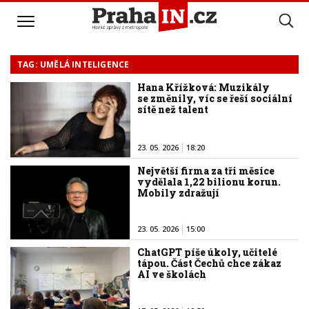
TAG: UMĚLÁ INTELIGENCE
Hana Křížková: Muzikály
se změnily, víc se řeší sociální
sítě než talent
23. 05. 2026
18:20
Největší firma za tři měsíce
vydělala 1,22 bilionu korun.
Mobily zdražují
23. 05. 2026
15:00
ChatGPT píše úkoly, učitelé
tápou. Část Čechů chce zákaz
AI ve školách