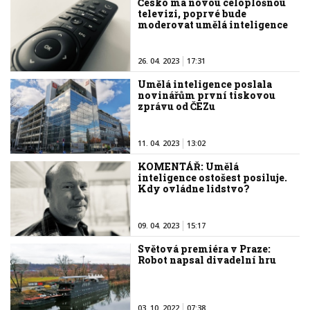
Česko má novou celoplošnou
televizi, poprvé bude
moderovat umělá inteligence
26. 04. 2023
17:31
Umělá inteligence poslala
novinářům první tiskovou
zprávu od ČEZu
11. 04. 2023
13:02
KOMENTÁŘ: Umělá
inteligence ostošest posiluje.
Kdy ovládne lidstvo?
09. 04. 2023
15:17
Světová premiéra v Praze:
Robot napsal divadelní hru
03. 10. 2022
07:38