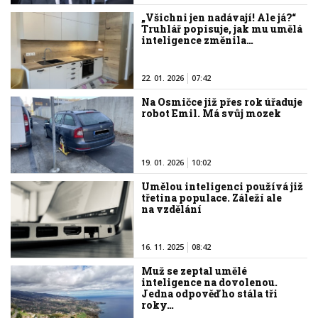
„Všichni jen nadávají! Ale já?“
Truhlář popisuje, jak mu umělá
inteligence změnila…
22. 01. 2026
07:42
Na Osmičce již přes rok úřaduje
robot Emil. Má svůj mozek
19. 01. 2026
10:02
Umělou inteligenci používá již
třetina populace. Záleží ale
na vzdělání
16. 11. 2025
08:42
Muž se zeptal umělé
inteligence na dovolenou.
Jedna odpověď ho stála tři
roky…