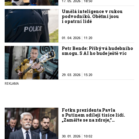
17. 05. 2026
18:50
Umělá inteligence v rukou
podvodníků. Oběťmi jsou
i opatrní lidé
01. 04. 2026
11:20
Petr Bende: Přibývá hudebního
smogu. S AI ho bude ještě víc
29. 03. 2026
15:20
Fotku prezidenta Pavla
s Putinem sdílejí tisíce lidí.
„Zaměřte se na zdroje,“…
30. 01. 2026
10:02