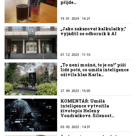
přijde…
19. 01. 2024
16:21
„Jako zakazovat kalkulačky,“
vyjádřil se odborník k AI
07. 12. 2023
11:10
„To není možné, to je on!“ píší
lidé poté, co umělá inteligence
oživila hlas Karla…
27. 09. 2023
15:05
KOMENTÁŘ: Umělá
inteligence vytvořila
životopis Heleny
Vondráčkové. Šílenost…
03. 05. 2023
14:31