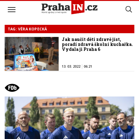
TAG: VĚRA KOPECKÁ
Jak naučit děti zdravě jíst,
poradí zdravá školní kuchařka.
Vydala ji Praha 6
13. 03. 2022
06:21