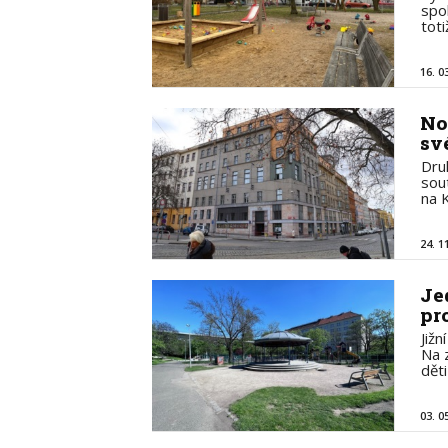
spo
tot
16. 0
No
sv
Dru
sou
na 
24. 1
Je
pro
Již
Na 
dět
03. 0