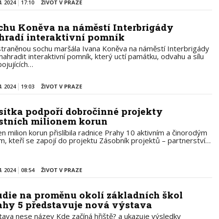
4. 2024
17:10
ŽIVOT V PRAZE
chu Koněva na náměstí Interbrigády
hradí interaktivní pomník
traněnou sochu maršála Ivana Koněva na náměstí Interbrigády
nahradit interaktivní pomník, který uctí památku, odvahu a sílu
 bojujících…
4. 2024
19:03
ŽIVOT V PRAZE
sítka podpoří dobročinné projekty
stních milionem korun
en milion korun přislíbila radnice Prahy 10 aktivním a činorodým
em, kteří se zapojí do projektu Zásobník projektů – partnerství…
4. 2024
08:54
ŽIVOT V PRAZE
udie na proměnu okolí základních škol
ahy 5 představuje nová výstava
tava nese název Kde začíná hřiště? a ukazuje výsledky