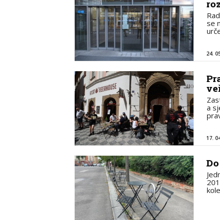
ro
Rad
se n
urč
24. 0
Pr
ve
Zas
a s
pra
17. 0
Do
Jed
201
kol