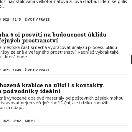
loží nainstalována velkoformátová žulová dlažba. Lidem se příliš
bí.…
5. 2026
12:15
ŽIVOT V PRAZE
aha 5 si posvítí na budoucnost úklidu
řejných prostranství
á městská část si nechá vypracovat analýzu procesu úklidu
držby zeleně a veřejného prostranství. Radní už vybrali také
mu, která bude…
7. 2025
14:40
ŽIVOT V PRAZE
hozená krabice na ulici i s kontakty.
o podvodníky ideální
tně vyhozené obalové materiály od poštovních zásilek mohou
stavovat nejen veřejné znečištění, ale i riziko zneužití
bních údajů.…
1. 2025
08:02
KRIMI