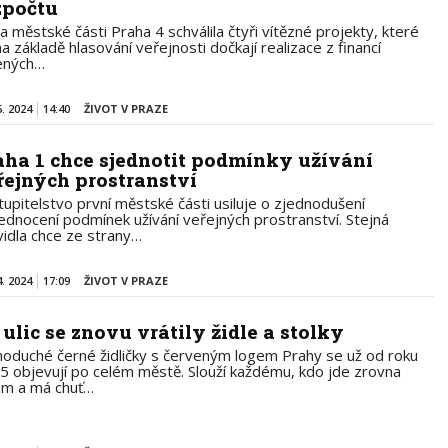
zpočtu
a městské části Praha 4 schválila čtyři vítězné projekty, které
a základě hlasování veřejnosti dočkají realizace z financí
ených…
5. 2024
14:40
ŽIVOT V PRAZE
aha 1 chce sjednotit podmínky užívání
řejných prostranství
tupitelstvo první městské části usiluje o zjednodušení
jednocení podmínek užívání veřejných prostranství. Stejná
vidla chce ze strany…
4. 2024
17:09
ŽIVOT V PRAZE
 ulic se znovu vrátily židle a stolky
noduché černé židličky s červeným logem Prahy se už od roku
5 objevují po celém městě. Slouží každému, kdo jde zrovna
em a má chuť…