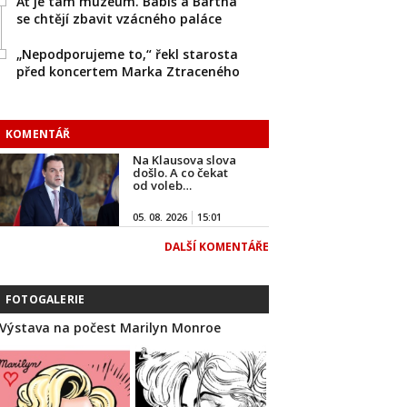
Ať je tam muzeum. Babiš a Bartha
se chtějí zbavit vzácného paláce
„Nepodporujeme to,“ řekl starosta
před koncertem Marka Ztraceného
KOMENTÁŘ
Na Klausova slova
došlo. A co čekat
od voleb…
05. 08. 2026
15:01
DALŠÍ KOMENTÁŘE
FOTOGALERIE
Výstava na počest Marilyn Monroe