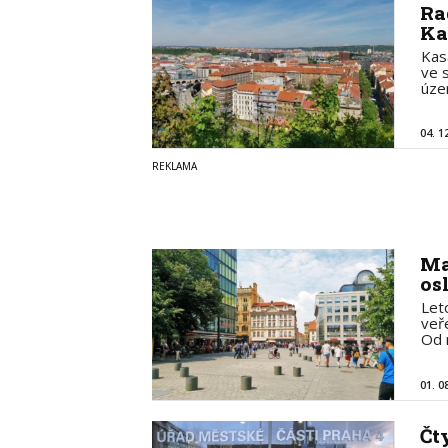
Ra
Ka
Kas
ve 
úze
04. 1
Ma
osl
Let
veře
Od 
01. 0
Čt