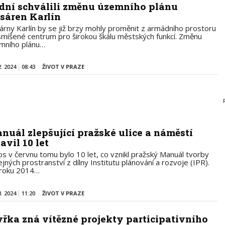
dní schválili změnu územního plánu
sáren Karlín
árny Karlín by se již brzy mohly proměnit z armádního prostoru
smíšené centrum pro širokou škálu městských funkcí. Změnu
mního plánu…
2. 2024
08:43
ŽIVOT V PRAZE
nuál zlepšující pražské ulice a náměstí
avil 10 let
os v červnu tomu bylo 10 let, co vznikl pražský Manuál tvorby
jných prostranství z dílny Institutu plánování a rozvoje (IPR).
roku 2014…
8. 2024
11:20
ŽIVOT V PRAZE
yřka zná vítězné projekty participativního