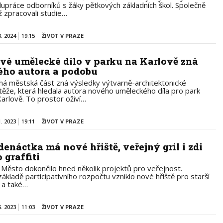
lupráce odborníků s žáky pětkových základních škol. Společně
iž zpracovali studie…
3. 2024
19:15
ŽIVOT V PRAZE
vé umělecké dílo v parku na Karlově zná
ého autora a podobu
há městská část zná výsledky výtvarně-architektonické
těže, která hledala autora nového uměleckého díla pro park
Karlově. To prostor oživí…
1. 2023
19:11
ŽIVOT V PRAZE
denáctka má nové hřiště, veřejný gril i zdi
 graffiti
ní Město dokončilo hned několik projektů pro veřejnost.
základě participativního rozpočtu vzniklo nové hřiště pro starší
i a také…
5. 2023
11:03
ŽIVOT V PRAZE