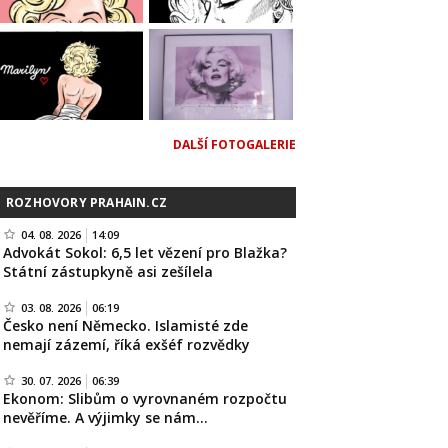
DALŠÍ FOTOGALERIE
ROZHOVORY PRAHAIN.CZ
04. 08. 2026
14:09
Advokát Sokol: 6,5 let vězení pro Blažka?
Státní zástupkyně asi zešílela
03. 08. 2026
06:19
Česko není Německo. Islamisté zde
nemají zázemí, říká exšéf rozvědky
30. 07. 2026
06:39
Ekonom: Slibům o vyrovnaném rozpočtu
nevěříme. A výjimky se nám…