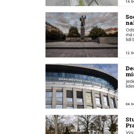
14. 0
So
na
Ods
má 
lidí
12. 0
De
mí
Jed
lid
04. 0
St
Pr
Výs