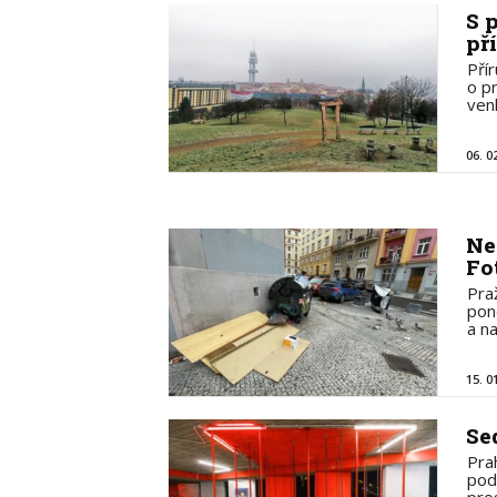
S 
př
Pří
o p
ven
06. 0
Ne
Fo
Pra
pond
a n
15. 0
Se
Pra
pod
pro