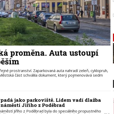
ká proměna. Auta ustoupí
pěším
řejné prostranství. Zaparkovaná auta nahradí zeleň, cyklopruh,
. Městská část schválila dokument, který pojmenovává sedm
padá jako parkoviště. Lidem vadí dlažba
 náměstí Jiřího z Poděbrad
náměstí Jiřího z Poděbrad byla do speciálního propustného