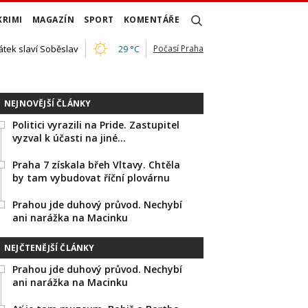
KRIMI
MAGAZÍN
SPORT
KOMENTÁŘE
átek slaví Soběslav
29 °C
Počasí Praha
NEJNOVĚJŠÍ ČLÁNKY
Politici vyrazili na Pride. Zastupitel
vyzval k účasti na jiné…
Praha 7 získala břeh Vltavy. Chtěla
by tam vybudovat říční plovárnu
Prahou jde duhový průvod. Nechybí
ani narážka na Macinku
NEJČTENĚJŠÍ ČLÁNKY
Prahou jde duhový průvod. Nechybí
ani narážka na Macinku