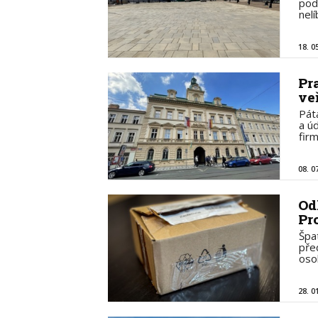
pod
nelí
18. 0
Pr
ve
Pát
a ú
fir
08. 0
Od
Pr
Špa
před
oso
28. 0