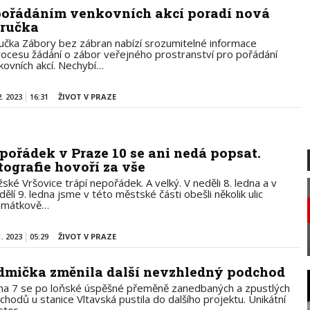
pořádáním venkovních akcí poradí nová
íručka
ručka Zábory bez zábran nabízí srozumitelné informace
rocesu žádání o zábor veřejného prostranství pro pořádání
kovních akcí. Nechybí…
2. 2023
16:31
ŽIVOT V PRAZE
pořádek v Praze 10 se ani nedá popsat.
tografie hovoří za vše
žské Vršovice trápí nepořádek. A velký. V neděli 8. ledna a v
ělí 9. ledna jsme v této městské části obešli několik ulic
amátkově…
1. 2023
05:29
ŽIVOT V PRAZE
dmička změnila další nevzhledný podchod
ha 7 se po loňské úspěšné přeměně zanedbaných a zpustlých
chodů u stanice Vltavská pustila do dalšího projektu. Unikátní
stor…