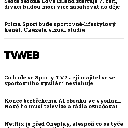
Šestá sezóna Love Island startuje 7. září,
diváci budou moci více zasahovat do děje
Prima Sport bude sportovně-lifestylový
kanál. Ukázala vizuál studia
Co bude se Sporty TV? Její majitel se ze
sportovního vysílání nestahuje
Konec bezbřehému AI obsahu ve vysílání.
Nově ho musí televize a rádia označovat
Netflix je před Oneplay, alespoň co se týče