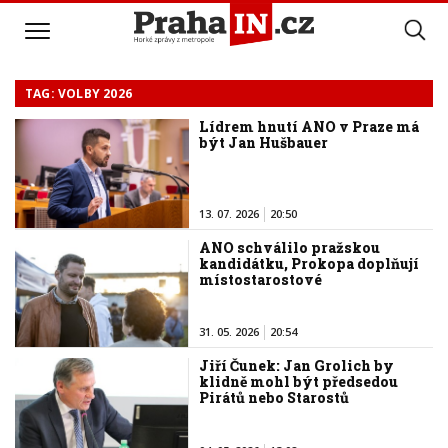
TAG: VOLBY 2026
Lídrem hnutí ANO v Praze má
být Jan Hušbauer
13. 07. 2026
20:50
ANO schválilo pražskou
kandidátku, Prokopa doplňují
místostarostové
31. 05. 2026
20:54
Jiří Čunek: Jan Grolich by
klidně mohl být předsedou
Pirátů nebo Starostů