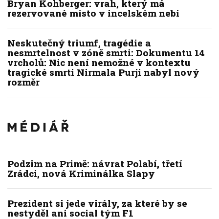
Bryan Kohberger: vrah, který má
rezervované místo v incelském nebi
Neskutečný triumf, tragédie a
nesmrtelnost v zóně smrti: Dokumentu 14
vrcholů: Nic není nemožné v kontextu
tragické smrti Nirmala Purji nabyl nový
rozměr
Podzim na Primě: návrat Polabí, třetí
Zrádci, nová Kriminálka Slapy
Prezident si jede virály, za které by se
nestyděl ani social tým F1