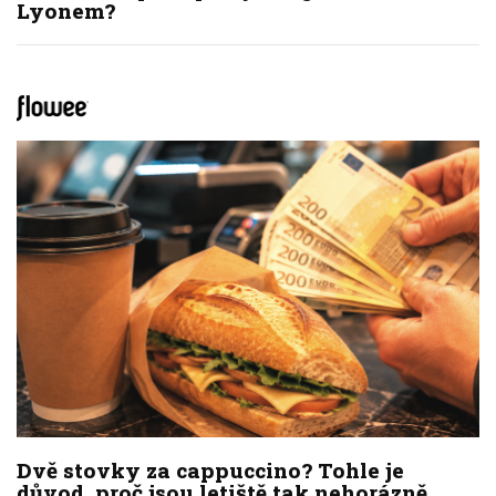
Lyonem?
Dvě stovky za cappuccino? Tohle je
důvod, proč jsou letiště tak nehorázně