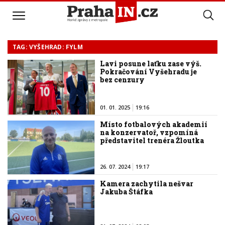
TAG: VYŠEHRAD: FYLM
Lavi posune laťku zase výš.
Pokračování Vyšehradu je
bez cenzury
01. 01. 2025
19:16
Místo fotbalových akademií
na konzervatoř, vzpomíná
představitel trenéra Žloutka
26. 07. 2024
19:17
Kamera zachytila nešvar
Jakuba Štáfka