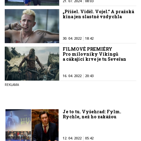
21. 07. 2024
08:03
„Přišel. Viděl. Vojel.“ A pražská
kina jen slastně vzdychla
30. 04. 2022
18:42
FILMOVÉ PREMIÉRY
Pro milovníky Vikingů
a cákající krve je tu Seveřan
16. 04. 2022
20:43
Je to tu. Vyšehrad: Fylm.
Rychle, než ho zakážou
12. 04. 2022
05:42