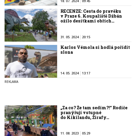
18. 07. 2024
09:45
RECENZE: Cesta do pravěku
v Praze 6. Koupaliště Džbán
ožilo desítkami obřích…
31. 05. 2024
20:15
Karlos Vémola si hodlá pořídit
slona
14. 05. 2024
13:17
„Za co? Že tam sedím?!“ Rodiče
pranýřují vstupné
do Kikilandu, Žirafy…
11. 08. 2023
05:29