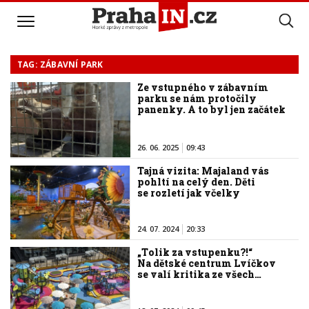
TAG: ZÁBAVNÍ PARK
Ze vstupného v zábavním
parku se nám protočily
panenky. A to byl jen začátek
26. 06. 2025
09:43
Tajná vizita: Majaland vás
pohltí na celý den. Děti
se rozletí jak včelky
24. 07. 2024
20:33
„Tolik za vstupenku?!“
Na dětské centrum Lvíčkov
se valí kritika ze všech…