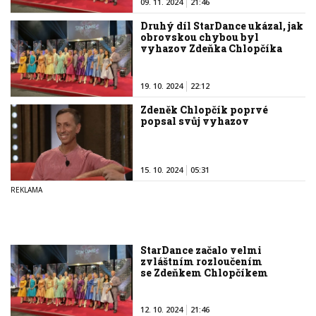
09. 11. 2024
21:46
Druhý díl StarDance ukázal, jak
obrovskou chybou byl
vyhazov Zdeňka Chlopčíka
19. 10. 2024
22:12
Zdeněk Chlopčík poprvé
popsal svůj vyhazov
15. 10. 2024
05:31
StarDance začalo velmi
zvláštním rozloučením
se Zdeňkem Chlopčíkem
12. 10. 2024
21:46