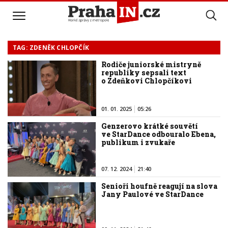
TAG: ZDENĚK CHLOPČÍK
Rodiče juniorské mistryně
republiky sepsali text
o Zdeňkovi Chlopčíkovi
01. 01. 2025
05:26
Genzerovo krátké souvětí
ve StarDance odbouralo Ebena,
publikum i zvukaře
07. 12. 2024
21:40
Senioři houfně reagují na slova
Jany Paulové ve StarDance