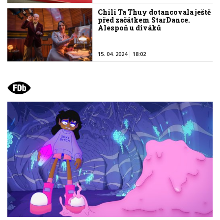
Chili Ta Thuy dotancovala ještě
před začátkem StarDance.
Alespoň u diváků
15. 04. 2024
18:02