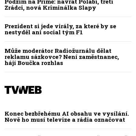
Podzim na Primě: návrat Polabí, třetí
Zrádci, nová Kriminálka Slapy
Prezident si jede virály, za které by se
nestyděl ani social tým F1
Může moderátor Radiožurnálu dělat
reklamu sázkovce? Není zaměstnanec,
hájí Boučka rozhlas
Konec bezbřehému AI obsahu ve vysílání.
Nově ho musí televize a rádia označovat