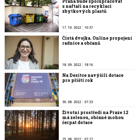
Praha bude spolupracovat
s naftaři na recyklaci
zbytkových plastů
17. 10. 2022
10:37
Čistá dvojka. Online propojení
radnice a občanů
18. 09. 2022
18:16
Na Desítce navýšili dotace
pro příští rok
30. 08. 2022
07:33
Životní prostředí na Praze 12
má zelenou, občané mohou
čerpat dotace
25. 08. 2022
07:27