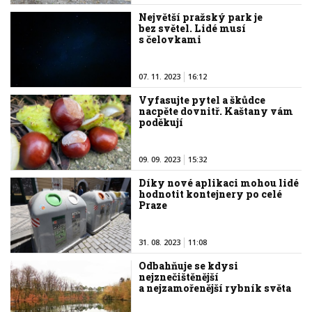
Největší pražský park je
bez světel. Lidé musí
s čelovkami
07. 11. 2023
16:12
Vyfasujte pytel a škůdce
nacpěte dovnitř. Kaštany vám
poděkují
09. 09. 2023
15:32
Díky nové aplikaci mohou lidé
hodnotit kontejnery po celé
Praze
31. 08. 2023
11:08
Odbahňuje se kdysi
nejznečištěnější
a nejzamořenější rybník světa