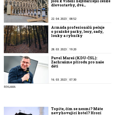
jsou k vidění nejzdařilejší české
dřevostavby, dvě…
22. 04. 2023
08:52
Armáda profesionálů pečuje
o pražské parky, lesy, sady,
louky a rybníky
28. 03. 2023
19:20
Pavel Mareš (KDU-ČSL):
Zachraňme přírodu pro naše
děti
16. 03. 2023
07:30
Topíte, čím se nesmí? Máte
nevyhovující kotel? Hrozí