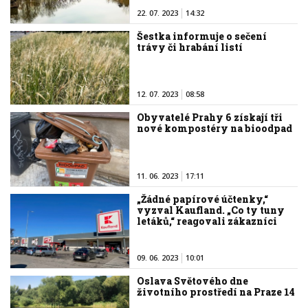
22. 07. 2023
14:32
Šestka informuje o sečení
trávy či hrabání listí
12. 07. 2023
08:58
Obyvatelé Prahy 6 získají tři
nové kompostéry na bioodpad
11. 06. 2023
17:11
„Žádné papírové účtenky,“
vyzval Kaufland. „Co ty tuny
letáků,“ reagovali zákazníci
09. 06. 2023
10:01
Oslava Světového dne
životního prostředí na Praze 14