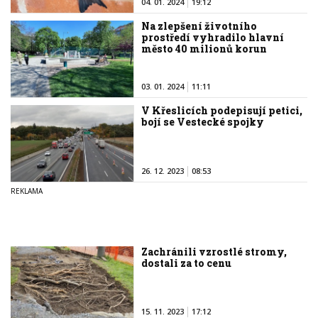
04. 01. 2024
19:12
Na zlepšení životního
prostředí vyhradilo hlavní
město 40 milionů korun
03. 01. 2024
11:11
V Křeslicích podepisují petici,
bojí se Vestecké spojky
26. 12. 2023
08:53
Zachránili vzrostlé stromy,
dostali za to cenu
15. 11. 2023
17:12