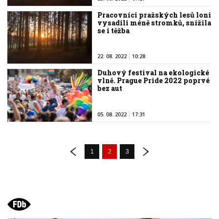
Pracovníci pražských lesů loni
vysadili méně stromků, snížila
se i těžba
22. 08. 2022
10:28
Duhový festival na ekologické
vlně. Prague Pride 2022 poprvé
bez aut
05. 08. 2022
17:31
1
2
3