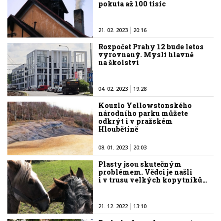
pokuta až 100 tisíc
21. 02. 2023
20:16
Rozpočet Prahy 12 bude letos
vyrovnaný. Myslí hlavně
na školství
04. 02. 2023
19:28
Kouzlo Yellowstonského
národního parku můžete
odkrýt i v pražském
Hloubětíně
08. 01. 2023
20:03
Plasty jsou skutečným
problémem. Vědci je našli
i v trusu velkých kopytníků…
21. 12. 2022
13:10