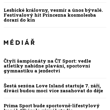
Lesbické královny, vesmír a únos bývalé.
Festivalový hit Princezna kosmolesba
dorazí do kin
Čtyři šampionáty na ČT Sport: vedle
atletiky nabídne plavání, sportovní
gymnastiku a jezdectví
Šestá sezóna Love Island startuje 7. září,
diváci budou moci více zasahovat do děje
Prima Sport bude sportovně-lifestylový