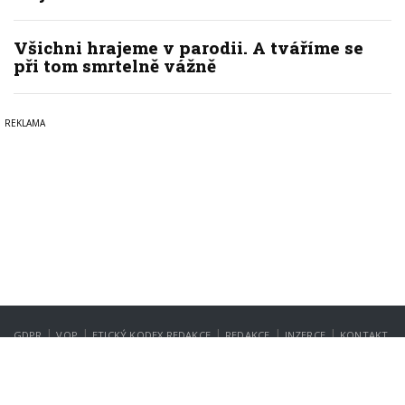
Všichni hrajeme v parodii. A tváříme se
při tom smrtelně vážně
|
|
|
|
|
GDPR
VOP
ETICKÝ KODEX REDAKCE
REDAKCE
INZERCE
KONTAKT
NASTAVENÍ SOUKROMÍ
Copyright © 2022-2026
PrahaIN.cz