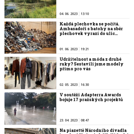
04. 06. 2023
13:10
Každá plechovka se počítá.
Ambasadoři s batohy na sběr
plechovek vyrazí do ulic…
01. 06. 2023
19:21
Udržitelnost a móda z druhé
ruky? Sestavili jsme modely
přímo pro vás
02. 05. 2023
16:30
V soutěži Adapterra Awards
bojuje 17 pražských projektů
23. 04. 2023
08:47
Na piazettě Národního divadla