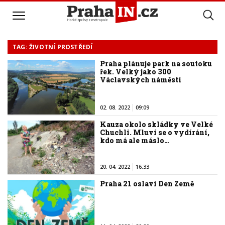
TAG: ŽIVOTNÍ PROSTŘEDÍ
Praha plánuje park na soutoku
řek. Velký jako 300
Václavských náměstí
02. 08. 2022
09:09
Kauza okolo skládky ve Velké
Chuchli. Mluví se o vydírání,
kdo má ale máslo…
20. 04. 2022
16:33
Praha 21 oslaví Den Země