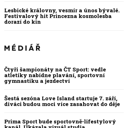
Lesbické královny, vesmír a únos bývalé.
Festivalový hit Princezna kosmolesba
dorazí do kin
Čtyři šampionáty na ČT Sport: vedle
atletiky nabídne plavání, sportovní
gymnastiku a jezdectví
Šestá sezóna Love Island startuje 7. září,
diváci budou moci více zasahovat do děje
Prima Sport bude sportovně-lifestylový
kanál. Ukázala vizuál studia