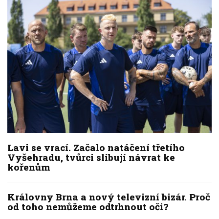
Lavi se vrací. Začalo natáčení třetího
Vyšehradu, tvůrci slibují návrat ke
kořenům
Královny Brna a nový televizní bizár. Proč
od toho nemůžeme odtrhnout oči?