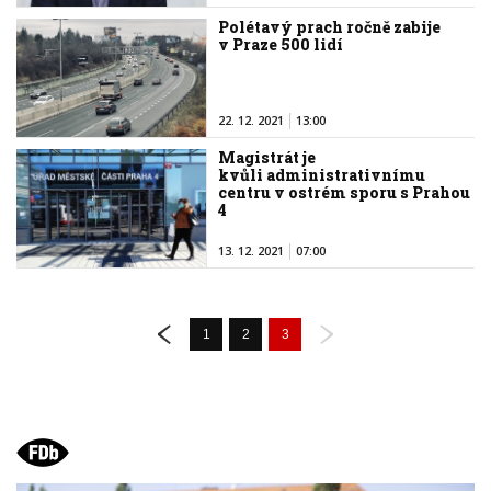
Polétavý prach ročně zabije
v Praze 500 lidí
22. 12. 2021
13:00
Magistrát je
kvůli administrativnímu
centru v ostrém sporu s Prahou
4
13. 12. 2021
07:00
1
2
3