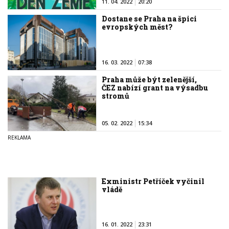
11. 04. 2022
20:20
Dostane se Praha na špici
evropských měst?
16. 03. 2022
07:38
Praha může být zelenější,
ČEZ nabízí grant na výsadbu
stromů
05. 02. 2022
15:34
Exministr Petříček vyčinil
vládě
16. 01. 2022
23:31