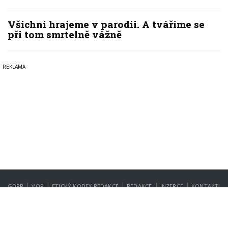
Všichni hrajeme v parodii. A tváříme se
při tom smrtelně vážně
|
|
|
|
|
GDPR
VOP
ETICKÝ KODEX REDAKCE
REDAKCE
INZERCE
KONTAKT
NASTAVENÍ SOUKROMÍ
Copyright © 2022-2026
PrahaIN.cz