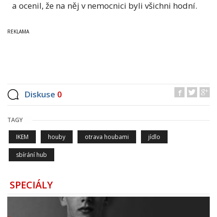
a ocenil, že na něj v nemocnici byli všichni hodní.
Diskuse
0
TAGY
IKEM
houby
otrava houbami
jídlo
sbírání hub
SPECIÁLY