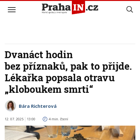
Dvanáct hodin
bez příznaků, pak to přijde.
Lékařka popsala otravu
„kloboukem smrti“
Bára Richterová
12. 07. 2025
13:00
4 min. čtení