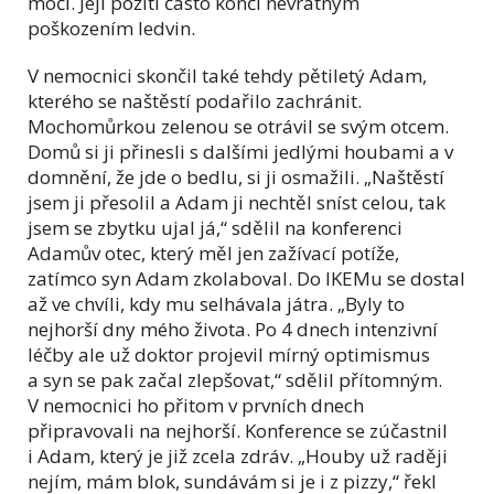
moči. Její požití často končí nevratným
poškozením ledvin.
V nemocnici skončil také tehdy pětiletý Adam,
kterého se naštěstí podařilo zachránit.
Mochomůrkou zelenou se otrávil se svým otcem.
Domů si ji přinesli s dalšími jedlými houbami a v
domnění, že jde o bedlu, si ji osmažili. „Naštěstí
jsem ji přesolil a Adam ji nechtěl sníst celou, tak
jsem se zbytku ujal já,“ sdělil na konferenci
Adamův otec, který měl jen zažívací potíže,
zatímco syn Adam zkolaboval. Do IKEMu se dostal
až ve chvíli, kdy mu selhávala játra. „Byly to
nejhorší dny mého života. Po 4 dnech intenzivní
léčby ale už doktor projevil mírný optimismus
a syn se pak začal zlepšovat,“ sdělil přítomným.
V nemocnici ho přitom v prvních dnech
připravovali na nejhorší. Konference se zúčastnil
i Adam, který je již zcela zdráv. „Houby už raději
nejím, mám blok, sundávám si je i z pizzy,“ řekl