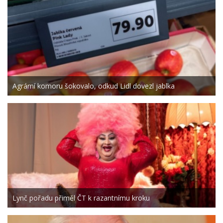
Agrární komoru šokovalo, odkud Lidl dovezl jablka
Lynč pořadu přiměl ČT k razantnímu kroku