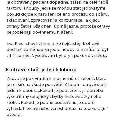
Jak otrávený pacient dopadne, záleží na celé řadě
faktorů. I houby jedlé se mohou stát jedovatými,
pokud dojde k narušení celého procesu od sběru,
skladování, zpracování a konzumace. Jak jsou
otravy četné, však není úplně jasné, protože otravy
nepodléhají povinnému hlášení.
Eva Kieslichová zmínila, že nejčastěji k otravě
dochází záměnou za jedlé houby, ale může to být
cíl či záměr. Vyšetřován byl prý i pokus o vraždu.
K otravě stačí jeden klobouk
Znovu se pak vrátila k mochomůrce zelené, která
je rozšířena všude po světě. K fatální otravě stačí
jeden klobouk. „Pokud je podezření, je potřeba
vyšetřit mykologicky zbytky hub, zvratky nebo
stolici. Pokud je pouhé podezření, je dobré
vyhledat lékaře nebo vznést dotaz na toxikologii,“
uvedla.