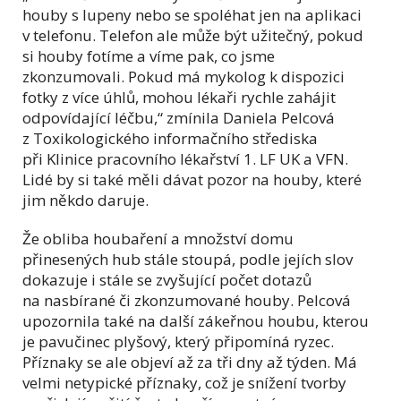
houby s lupeny nebo se spoléhat jen na aplikaci
v telefonu. Telefon ale může být užitečný, pokud
si houby fotíme a víme pak, co jsme
zkonzumovali. Pokud má mykolog k dispozici
fotky z více úhlů, mohou lékaři rychle zahájit
odpovídající léčbu,“ zmínila Daniela Pelcová
z Toxikologického informačního střediska
při Klinice pracovního lékařství 1. LF UK a VFN.
Lidé by si také měli dávat pozor na houby, které
jim někdo daruje.
Že obliba houbaření a množství domu
přinesených hub stále stoupá, podle jejích slov
dokazuje i stále se zvyšující počet dotazů
na nasbírané či zkonzumované houby. Pelcová
upozornila také na další zákeřnou houbu, kterou
je pavučinec plyšový, který připomíná ryzec.
Příznaky se ale objeví až za tři dny až týden. Má
velmi netypické příznaky, což je snížení tvorby