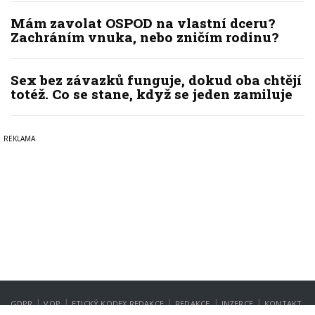
Mám zavolat OSPOD na vlastní dceru?
Zachráním vnuka, nebo zničím rodinu?
Sex bez závazků funguje, dokud oba chtějí
totéž. Co se stane, když se jeden zamiluje
|
|
|
|
|
GDPR
VOP
ETICKÝ KODEX REDAKCE
REDAKCE
INZERCE
KONTAKT