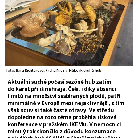
foto:
Bára Richterová, PrahaIN.cz
/
Několik druhů hub
Aktuální suché počasí sezóně hub zatím
do karet příliš nehraje. Češi, i díky absenci
limitů na množství sesbíraných plodů, patří
minimálně v Evropě mezi nejaktivnější, s tím
však souvisí také časté otravy. Ve středu
dopoledne na toto téma proběhla tisková
konference v pražském IKEMu. V nemocnici
minulý rok skončilo z důvodu konzumace