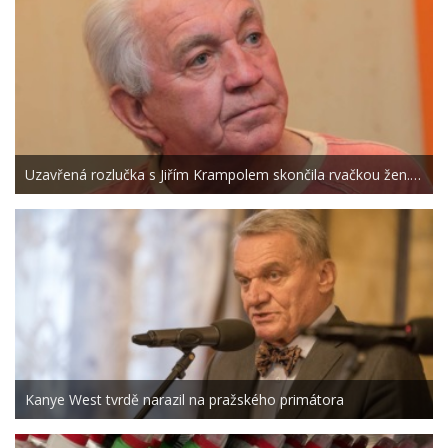
Uzavřená rozlučka s Jiřím Krampolem skončila rvačkou žen.…
Kanye West tvrdě narazil na pražského primátora