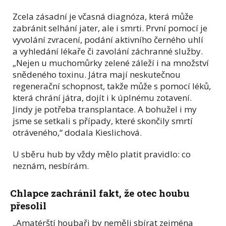
Zcela zásadní je včasná diagnóza, která může
zabránit selhání jater, ale i smrti. První pomocí je
vyvolání zvracení, podání aktivního černého uhlí
a vyhledání lékaře či zavolání záchranné služby.
„Nejen u muchomůrky zelené záleží i na množství
snědeného toxinu. Játra mají neskutečnou
regenerační schopnost, takže může s pomocí léků,
která chrání játra, dojít i k úplnému zotavení.
Jindy je potřeba transplantace. A bohužel i my
jsme se setkali s případy, které skončily smrtí
otráveného,“ dodala Kieslichová.
U sběru hub by vždy mělo platit pravidlo: co
neznám, nesbírám.
Chlapce zachránil fakt, že otec houbu
přesolil
„Amatérští houbaři by neměli sbírat zejména