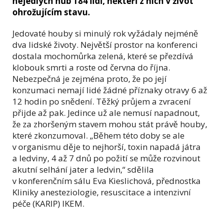
nejedlých hub 184 lidí, někteří z nich v život
ohrožujícím stavu.
Jedovaté houby si minulý rok vyžádaly nejméně
dva lidské životy. Největší prostor na konferenci
dostala mochomůrka zelená, které se přezdívá
klobouk smrti a roste od června do října.
Nebezpečná je zejména proto, že po její
konzumaci nemají lidé žádné příznaky otravy 6 až
12 hodin po snědení. Těžký průjem a zvracení
přijde až pak. Jedince už ale nemusí napadnout,
že za zhoršeným stavem mohou stát právě houby,
které zkonzumoval. „Během této doby se ale
v organismu děje to nejhorší, toxin napadá játra
a ledviny, 4 až 7 dnů po požití se může rozvinout
akutní selhání jater a ledvin,“ sdělila
v konferenčním sálu Eva Kieslichová, přednostka
Kliniky anesteziologie, resuscitace a intenzivní
péče (KARIP) IKEM.