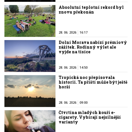
Absolutní teplotní rekord byl
znovu překonán
28. 06. 2026
16:17
Dolní Morava nabízí prémiový
zážitek. Rodinný výlet ale
vyjde na tisíce
28. 06. 2026
14:50
Tropická noc přepisovala
historii. Ta příští může být ještě
horší
28. 06. 2026
09:00
Čtvrtina mladých kouří e-
cigarety. Vybírají nejsilnější
varianty