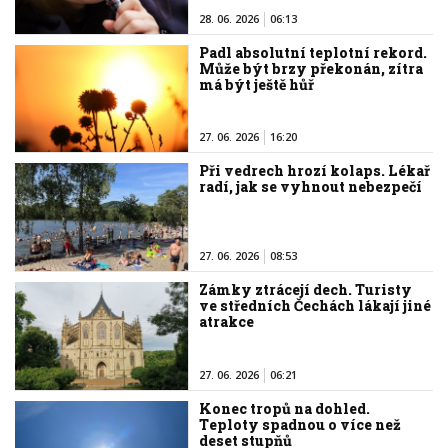
28. 06. 2026
06:13
Padl absolutní teplotní rekord.
Může být brzy překonán, zítra
má být ještě hůř
27. 06. 2026
16:20
Při vedrech hrozí kolaps. Lékař
radí, jak se vyhnout nebezpečí
27. 06. 2026
08:53
Zámky ztrácejí dech. Turisty
ve středních Čechách lákají jiné
atrakce
27. 06. 2026
06:21
Konec tropů na dohled.
Teploty spadnou o více než
deset stupňů