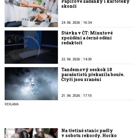
Papírové žádanky i kartotéky
skončí
24. 06. 2026
16:34
Stávka v ČT: Minutové
zpoždění a černě odění
redaktoři
22. 06. 2026
14:30
Tandemový seskok 18
parašutistů překazila bouře.
Čtyři jsou zranění
21. 06. 2026
17:10
Na třetině stanic padly
v sobotu rekordy. Horko