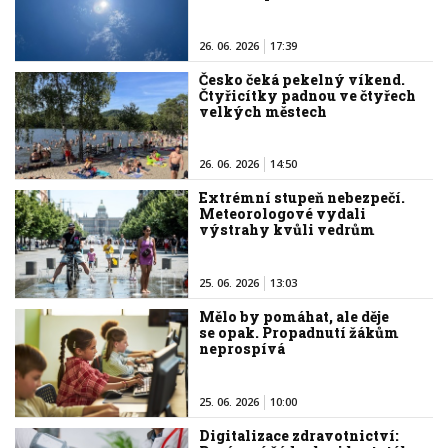
26. 06. 2026
17:39
Česko čeká pekelný víkend.
Čtyřicítky padnou ve čtyřech
velkých městech
26. 06. 2026
14:50
Extrémní stupeň nebezpečí.
Meteorologové vydali
výstrahy kvůli vedrům
25. 06. 2026
13:03
Mělo by pomáhat, ale děje
se opak. Propadnutí žákům
neprospívá
25. 06. 2026
10:00
Digitalizace zdravotnictví: