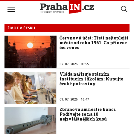
ŽIVOT V ČESKU
Červnový účet: Třetí nejteplejší
měsíc od roku 1961. Co přinese
červenec
02. 07. 2026
09:55
Vláda nařizuje státním
institucím i školám: Kupujte
české potraviny
01. 07. 2026
16:47
Zbraňová amnestie končí.
Podívejte se na 10
nejzvláštnějších kusů