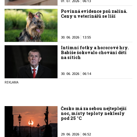
01. 07. 2026
06:13
Povinná evidence psů začíná.
Ceny u veterinářů se liší
30. 06. 2026
13:55
Intimní fotky a hororové hry.
Babiše šokovalo chování dětí
na sítích
30. 06. 2026
06:14
Česko má za sebou nejteplejší
noc, místy teploty neklesly
pod 25 °C
29. 06. 2026
06:52