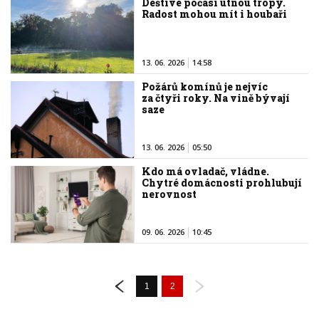
Deštivé počasí utnou tropy.
Radost mohou mít i houbaři
13. 06. 2026
14:58
Požárů komínů je nejvíc
za čtyři roky. Na vině bývají
saze
13. 06. 2026
05:50
Kdo má ovladač, vládne.
Chytré domácnosti prohlubují
nerovnost
09. 06. 2026
10:45
1
2