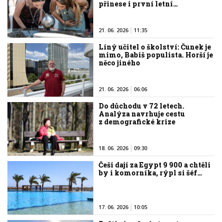
přinese i první letní…
21. 06. 2026
11:35
Líný učitel o školství: Čunek je
mimo, Babiš populista. Horší je
něco jiného
21. 06. 2026
06:06
Do důchodu v 72 letech.
Analýza navrhuje cestu
z demografické krize
18. 06. 2026
09:30
Češi dají za Egypt 9 900 a chtěli
by i komorníka, rýpl si šéf…
17. 06. 2026
10:05