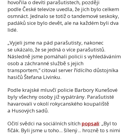
hovořila o devíti parašutistech, později
podle České televize uvedla, že jich bylo celkem
osmnáct. Jednalo se totiž o tandemové seskoky,
padáků sice bylo devět, ale na každém byli dva
lidé.
„Vyjeli jsme na pád parašutisty, nakonec
se ukázalo, že se jedná o více parašutistů.
Následně jsme pomáhali policii s vyhledáváním
osob a záchranné službě s jejich
transportem,“ citoval server řídícího důstojníka
hasičů Štefana Livinku.
Podle krajské mluvčí policie Barbory Kunešové
byly všechny osoby již vypátrány. Parašutisté
havarovali v okolí rokycanského koupaliště
a Husových sadů.
Očití svědci na sociálních sítích
popsali
:
„
Byl to
fičák.
Byli jsme u toho... šílený... hrozně to s nimi