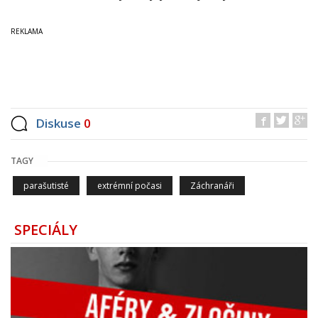
Diskuse
0
TAGY
parašutisté
extrémní počasi
Záchranáři
SPECIÁLY