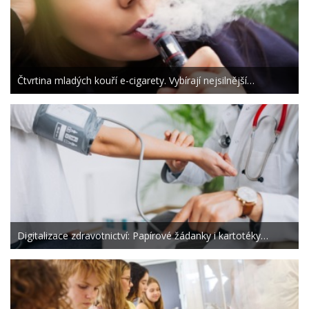
Čtvrtina mladých kouří e-cigarety. Vybírají nejsilnější…
Digitalizace zdravotnictví: Papírové žádanky i kartotéky…