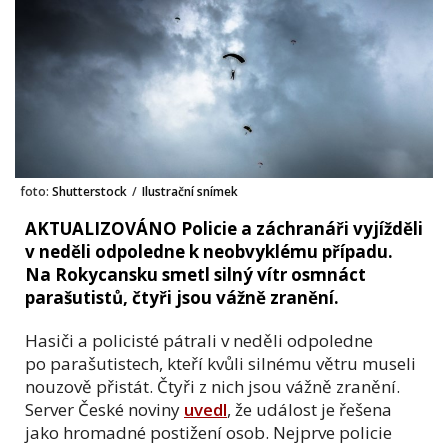
foto:
Shutterstock
/
Ilustrační snímek
AKTUALIZOVÁNO Policie a záchranáři vyjížděli
v neděli odpoledne k neobvyklému případu.
Na Rokycansku smetl silný vítr osmnáct
parašutistů, čtyři jsou vážně zranění.
Hasiči a policisté pátrali v neděli odpoledne
po parašutistech, kteří kvůli silnému větru museli
nouzově přistát. Čtyři z nich jsou vážně zranění.
Server České noviny
uvedl
, že událost je řešena
jako hromadné postižení osob. Nejprve policie