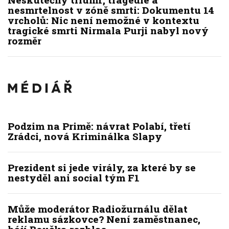
nesmrtelnost v zóně smrti: Dokumentu 14
vrcholů: Nic není nemožné v kontextu
tragické smrti Nirmala Purji nabyl nový
rozměr
Podzim na Primě: návrat Polabí, třetí
Zrádci, nová Kriminálka Slapy
Prezident si jede virály, za které by se
nestyděl ani social tým F1
Může moderátor Radiožurnálu dělat
reklamu sázkovce? Není zaměstnanec,