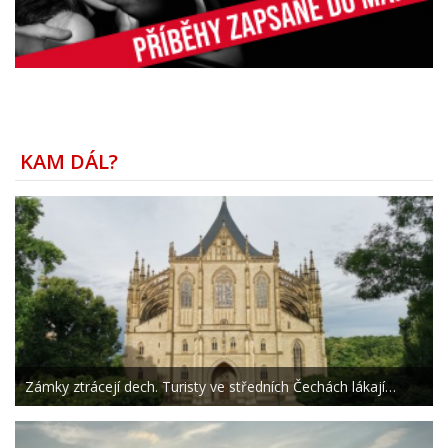
KAM DÁL?
Zámky ztrácejí dech. Turisty ve středních Čechách lákají…