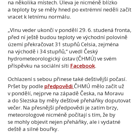
na několika místech. Úleva je nicméně blízko
a teploty by se měly hned po extrémní neděli začít
vracet k letnímu normálu.
„Vlnu veder ukončí v pondělí 29. 6. studená fronta,
před ní ještě budou teploty ve východní polovině
území překračovat 31 stupňů Celsia, zejména
na východě i 34 stupňů,“ uvedl Český
hydrometeorologický ústav (ČHMÚ) ve svém
příspěvku na sociální síti
Facebook
.
Ochlazení s sebou přinese také deštivější počasí.
Pršet by podle
předpovědi
ČHMÚ mělo začít už
v pondělí, nejprve na západě Česka, na Moravu
a do Slezska by měly dešťové přeháňky doputovat
večer. Na přesnější předpovědi je zatím brzy,
meteorologové nicméně počítají s tím, že by
se mohly objevit nejen přeháňky, ale i vydatné
deště a silné bouřky.