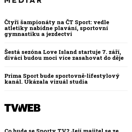
Čtyři šampionáty na ČT Sport: vedle
atletiky nabídne plavání, sportovní
gymnastiku a jezdectví
Šestá sezóna Love Island startuje 7. září,
diváci budou moci více zasahovat do děje
Prima Sport bude sportovně-lifestylový
kanál. Ukázala vizuál studia
Co bude se Sporty TV? Její majitel se ze