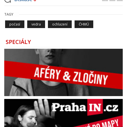
TAGY
počasí
vedra
ochlazení
ČHMÚ
SPECIÁLY