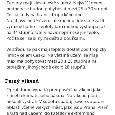
Teploty mají klesat ještě v úterý. Nejvyšší denní
hodnoty se budou pohybovat mezi 25 a 30 stupni
Celsia, tedy na hranici tropického dne.
Na jihovýchodě území ale mohou lidé stále zažít
výrazné horko – teploty tam mohou vystoupat až
na 34 stupňů. Úterý navíc nepřinese jen teplo.
Počítá se i se silnými dešti a bouřkami.
Ve středu se pak mají teploty dostat pod tropický
limit v celém Česku. Na většině území se mají
maxima pohybovat mezi 20 a 25 stupni a na
teplejším jihovýchodě okolo 28 stupňů.
Parný víkend
Oproti tomu vypadá předpověď na víkend jako
z jiného klimatického pásma. Na víkend platí
několik výstrah. V sobotu spadají severozápadní
oblasti včetně velkých měst, jako jsou Praha, Plzeň
a Ústí nad Labem, do kategorie extrémního