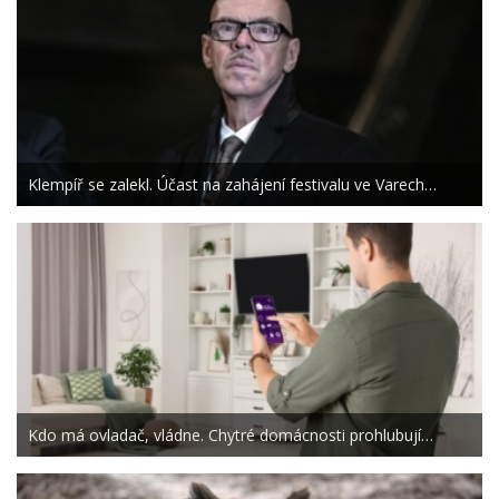
Klempíř se zalekl. Účast na zahájení festivalu ve Varech…
Kdo má ovladač, vládne. Chytré domácnosti prohlubují…