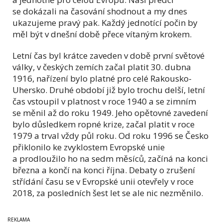
se dokázali na časování shodnout a my dnes
ukazujeme pravý pak. Každý jednotící počin by
měl být v dnešní době přece vítaným krokem.
Letní čas byl krátce zaveden v době první světové
války, v českých zemích začal platit 30. dubna
1916, nařízení bylo platné pro celé Rakousko-
Uhersko. Druhé období již bylo trochu delší, letní
čas vstoupil v platnost v roce 1940 a se zimním
se měnil až do roku 1949. Jeho opětovné zavedení
bylo důsledkem ropné krize, začal platit v roce
1979 a trval vždy půl roku. Od roku 1996 se Česko
přiklonilo ke zvyklostem Evropské unie
a prodloužilo ho na sedm měsíců, začíná na konci
března a končí na konci října. Debaty o zrušení
střídání času se v Evropské unii otevřely v roce
2018, za posledních šest let se ale nic nezměnilo.