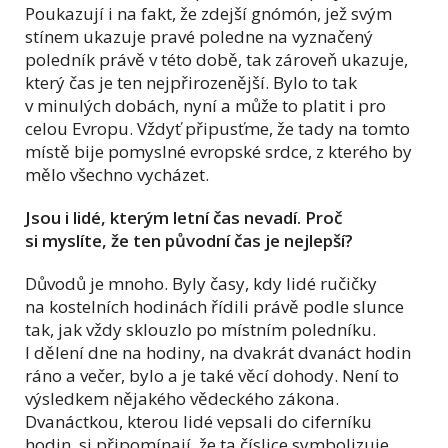
Poukazují i na fakt, že zdejší gnómón, jež svým
stínem ukazuje pravé poledne na vyznačený
poledník právě v této době, tak zároveň ukazuje,
který čas je ten nejpřirozenější. Bylo to tak
v minulých dobách, nyní a může to platit i pro
celou Evropu. Vždyť připusťme, že tady na tomto
místě bije pomyslné evropské srdce, z kterého by
mělo všechno vycházet.
Jsou i lidé, kterým letní čas nevadí. Proč
si myslíte, že ten původní čas je nejlepší?
Důvodů je mnoho. Byly časy, kdy lidé ručičky
na kostelních hodinách řídili právě podle slunce
tak, jak vždy sklouzlo po místním poledníku.
I dělení dne na hodiny, na dvakrát dvanáct hodin
ráno a večer, bylo a je také věcí dohody. Není to
výsledkem nějakého vědeckého zákona.
Dvanáctkou, kterou lidé vepsali do ciferníku
hodin, si připomínají, že ta číslice symbolizuje