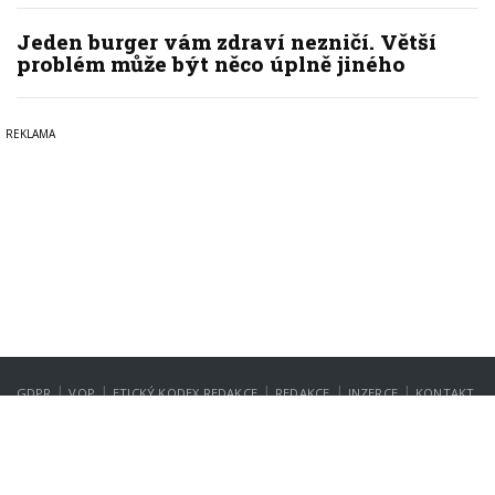
Jeden burger vám zdraví nezničí. Větší
problém může být něco úplně jiného
|
|
|
|
|
GDPR
VOP
ETICKÝ KODEX REDAKCE
REDAKCE
INZERCE
KONTAKT
NASTAVENÍ SOUKROMÍ
Copyright © 2022-2026
PrahaIN.cz