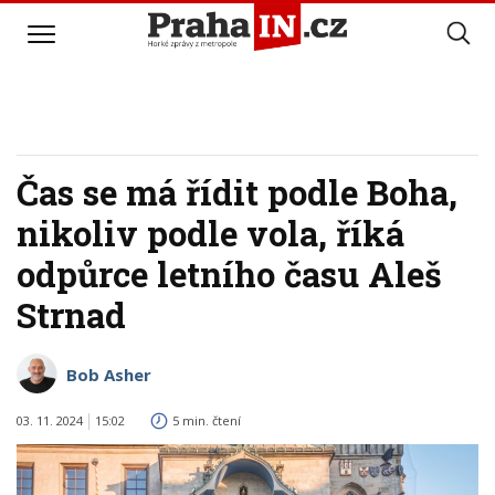
Čas se má řídit podle Boha,
nikoliv podle vola, říká
odpůrce letního času Aleš
Strnad
Bob Asher
03. 11. 2024
15:02
5 min. čtení