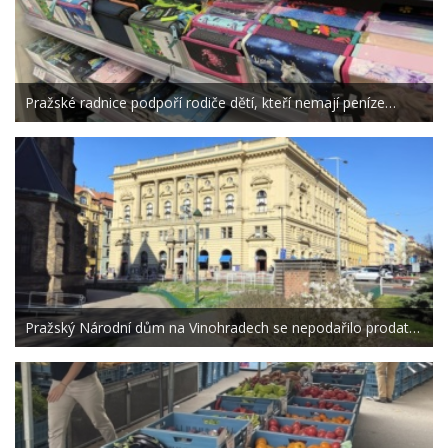
Pražské radnice podpoří rodiče dětí, kteří nemají peníze…
Pražský Národní dům na Vinohradech se nepodařilo prodat…