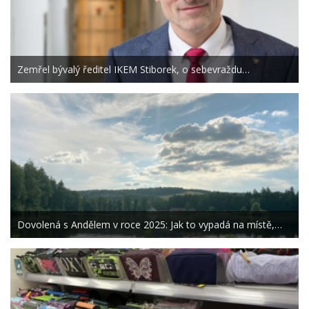
Zemřel bývalý ředitel IKEM Stiborek, o sebevraždu…
Dovolená s Andělem v roce 2025: Jak to vypadá na místě,…