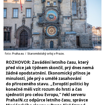
foto:
Praha.eu
/
Staroměstský orloj v Praze.
ROZHOVOR: Zavádění letního času, který
před více jak týdnem skončil, prý dnes nemá
žádné opodstatnění. Ekonomický přínos je
minulostí, jde prý o umělé zasahování
do přirozeného stavu. „Evropští politici by
konečně měli vzít rozum do hrsti a čas
sjednotit pro celou Evropu,“ řekl serveru
PrahaIN.cz odpůrce letního času, správce