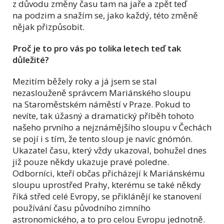
z důvodu změny času tam na jaře a zpět teď
na podzim a snažím se, jako každý, této změně
nějak přizpůsobit.
Proč je to pro vás po tolika letech teď tak
důležité?
Mezitím běžely roky a já jsem se stal
nezaslouženě správcem Mariánského sloupu
na Staroměstském náměstí v Praze. Pokud to
nevíte, tak úžasný a dramatický příběh tohoto
našeho prvního a nejznámějšího sloupu v Čechách
se pojí i s tím, že tento sloup je navíc gnómón.
Ukazatel času, který vždy ukazoval, bohužel dnes
již pouze někdy ukazuje pravé poledne.
Odborníci, kteří občas přicházejí k Mariánskému
sloupu uprostřed Prahy, kterému se také někdy
říká střed celé Evropy, se přiklánějí ke stanovení
používání času původního zimního
astronomického, a to pro celou Evropu jednotně.