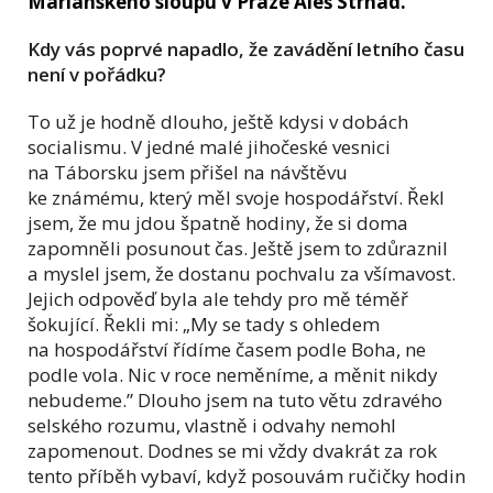
Mariánského sloupu v Praze Aleš Strnad.
Kdy vás poprvé napadlo, že zavádění letního času
není v pořádku?
To už je hodně dlouho, ještě kdysi v dobách
socialismu. V jedné malé jihočeské vesnici
na Táborsku jsem přišel na návštěvu
ke známému, který měl svoje hospodářství. Řekl
jsem, že mu jdou špatně hodiny, že si doma
zapomněli posunout čas. Ještě jsem to zdůraznil
a myslel jsem, že dostanu pochvalu za všímavost.
Jejich odpověď byla ale tehdy pro mě téměř
šokující. Řekli mi: „My se tady s ohledem
na hospodářství řídíme časem podle Boha, ne
podle vola. Nic v roce neměníme, a měnit nikdy
nebudeme.” Dlouho jsem na tuto větu zdravého
selského rozumu, vlastně i odvahy nemohl
zapomenout. Dodnes se mi vždy dvakrát za rok
tento příběh vybaví, když posouvám ručičky hodin