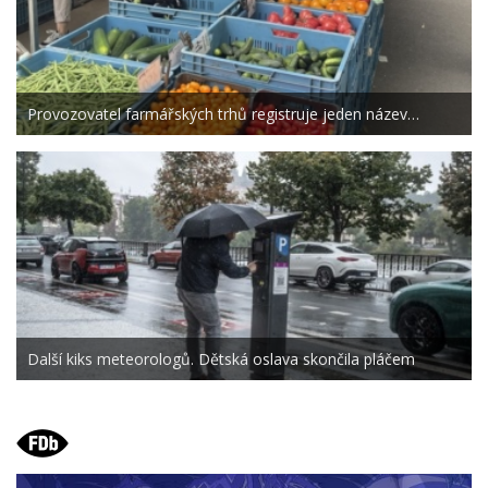
Provozovatel farmářských trhů registruje jeden název…
Další kiks meteorologů. Dětská oslava skončila pláčem