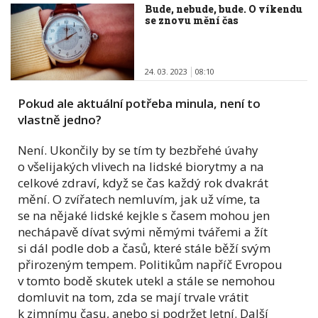
Bude, nebude, bude. O víkendu
se znovu mění čas
24. 03. 2023
08:10
Pokud ale aktuální potřeba minula, není to
vlastně jedno?
Není. Ukončily by se tím ty bezbřehé úvahy
o všelijakých vlivech na lidské biorytmy a na
celkové zdraví, když se čas každý rok dvakrát
mění. O zvířatech nemluvím, jak už víme, ta
se na nějaké lidské kejkle s časem mohou jen
nechápavě dívat svými němými tvářemi a žít
si dál podle dob a časů, které stále běží svým
přirozeným tempem. Politikům napříč Evropou
v tomto bodě skutek utekl a stále se nemohou
domluvit na tom, zda se mají trvale vrátit
k zimnímu času, anebo si podržet letní. Další