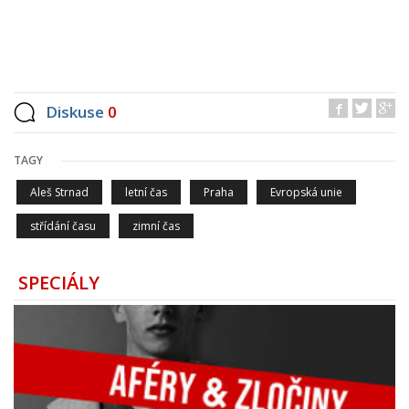
Diskuse
0
TAGY
Aleš Strnad
letní čas
Praha
Evropská unie
střídání času
zimní čas
SPECIÁLY