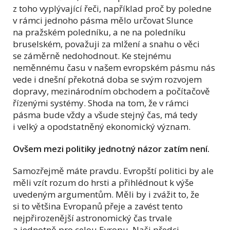
z toho vyplývající řeči, například proč by poledne
v rámci jednoho pásma mělo určovat Slunce
na pražském poledníku, a ne na poledníku
bruselském, považuji za mlžení a snahu o věci
se záměrně nedohodnout. Ke stejnému
neměnnému času v našem evropském pásmu nás
vede i dnešní překotná doba se svým rozvojem
dopravy, mezinárodním obchodem a počítačově
řízenými systémy. Shoda na tom, že v rámci
pásma bude vždy a všude stejný čas, má tedy
i velký a opodstatněný ekonomický význam.
Ovšem mezi politiky jednotný názor zatím není.
Samozřejmě máte pravdu. Evropští politici by ale
měli vzít rozum do hrsti a přihlédnout k výše
uvedeným argumentům. Měli by i zvážit to, že
si to většina Evropanů přeje a zavést tento
nejpřirozenější astronomický čas trvale
a jednotně pro celou Evropu. Naši předci