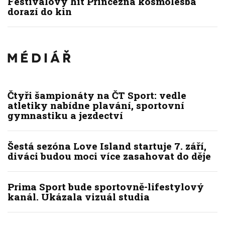
Festivalový hit Princezna kosmolesba
dorazí do kin
Čtyři šampionáty na ČT Sport: vedle
atletiky nabídne plavání, sportovní
gymnastiku a jezdectví
Šestá sezóna Love Island startuje 7. září,
diváci budou moci více zasahovat do děje
Prima Sport bude sportovně-lifestylový
kanál. Ukázala vizuál studia