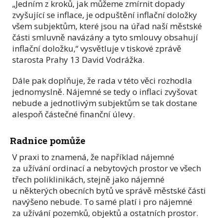
„Jedním z kroků, jak můžeme zmírnit dopady
zvyšující se inflace, je odpuštění inflační doložky
všem subjektům, které jsou na úřad naší městské
části smluvně navázány a tyto smlouvy obsahují
inflační doložku,“ vysvětluje v tiskové zprávě
starosta Prahy 13 David Vodrážka.
Dále pak doplňuje, že rada v této věci rozhodla
jednomyslně. Nájemné se tedy o inflaci zvyšovat
nebude a jednotlivým subjektům se tak dostane
alespoň částečné finanční úlevy.
Radnice pomůže
V praxi to znamená, že například nájemné
za užívání ordinací a nebytových prostor ve všech
třech poliklinikách, stejně jako nájemné
u některých obecních bytů ve správě městské části
navýšeno nebude. To samé platí i pro nájemné
za užívání pozemků, objektů a ostatních prostor.