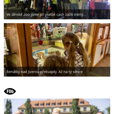
Ve zlínské zoo jsme při platbě cash zažili mírný…
Benátky nad Jizerou překvapily. Až na ty silnice