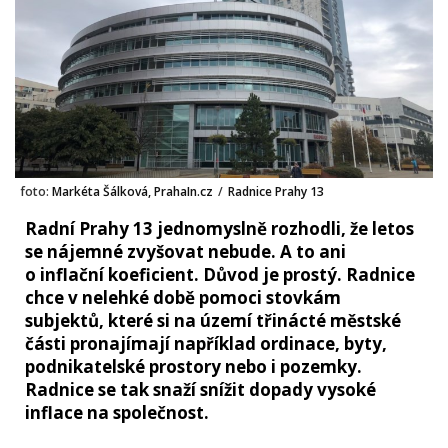
foto:
Markéta Šálková, PrahaIn.cz
/
Radnice Prahy 13
Radní Prahy 13 jednomyslně rozhodli, že letos
se nájemné zvyšovat nebude. A to ani
o inflační koeficient. Důvod je prostý. Radnice
chce v nelehké době pomoci stovkám
subjektů, které si na území třinácté městské
části pronajímají například ordinace, byty,
podnikatelské prostory nebo i pozemky.
Radnice se tak snaží snížit dopady vysoké
inflace na společnost.