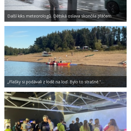
Další kiks meteorologů. Dětská oslava skončila pláčem
„Flašky si podávali z lodě na loď. Bylo to strašné.“…