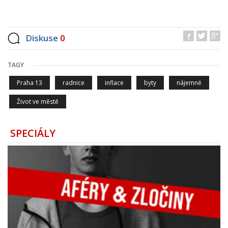
Diskuse
0
TAGY
Praha 13
radnice
inflace
byty
nájemné
Život ve městě
SPECIÁLY