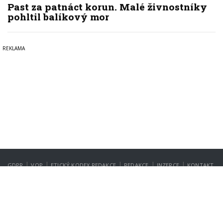
Past za patnáct korun. Malé živnostníky
pohltil balíkový mor
|
|
|
|
|
GDPR
VOP
ETICKÝ KODEX REDAKCE
REDAKCE
INZERCE
KONTAKT
NASTAVENÍ SOUKROMÍ
Copyright © 2022-2026
PrahaIN.cz