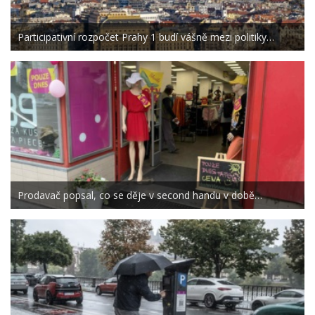
Participativní rozpočet Prahy 1 budí vášně mezi politiky…
Prodavač popsal, co se děje v second handu v době…