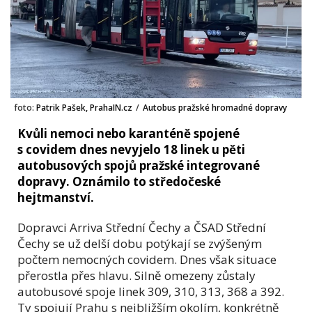
foto:
Patrik Pašek, PrahaIN.cz
/
Autobus pražské hromadné dopravy
Kvůli nemoci nebo karanténě spojené
s covidem dnes nevyjelo 18 linek u pěti
autobusových spojů pražské integrované
dopravy. Oznámilo to středočeské
hejtmanství.
Dopravci Arriva Střední Čechy a ČSAD Střední
Čechy se už delší dobu potýkají se zvýšeným
počtem nemocných covidem. Dnes však situace
přerostla přes hlavu. Silně omezeny zůstaly
autobusové spoje linek 309, 310, 313, 368 a 392.
Ty spojují Prahu s nejbližším okolím, konkrétně