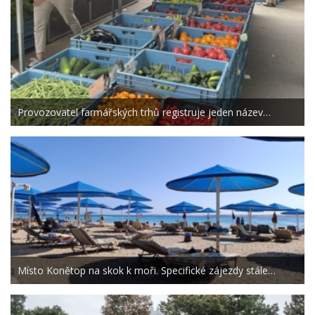
Provozovatel farmářských trhů registruje jeden název…
Místo Konětop na skok k moři. Specifické zájezdy stále…