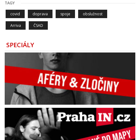
TAGY
covid
doprava
spoje
obslužnost
Arriva
ČSAD
SPECIÁLY