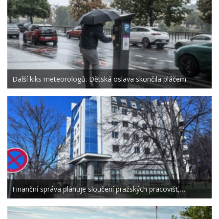
Další kiks meteorologů. Dětská oslava skončila pláčem
Finanční správa plánuje sloučení pražských pracovišť,…