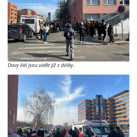
Davy lidí jsou vidět již z dálky.