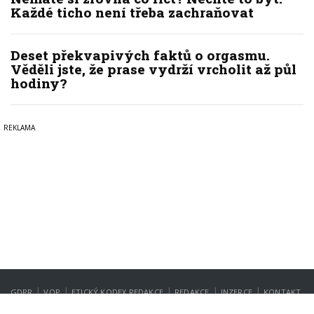
Každé ticho není třeba zachraňovat
Deset překvapivých faktů o orgasmu.
Věděli jste, že prase vydrží vrcholit až půl
hodiny?
|
|
|
|
|
GDPR
VOP
ETICKÝ KODEX REDAKCE
REDAKCE
INZERCE
KONTAKT
NASTAVENÍ SOUKROMÍ