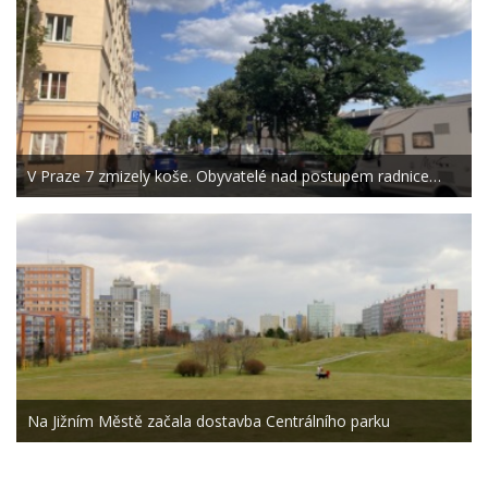
V Praze 7 zmizely koše. Obyvatelé nad postupem radnice…
Na Jižním Městě začala dostavba Centrálního parku