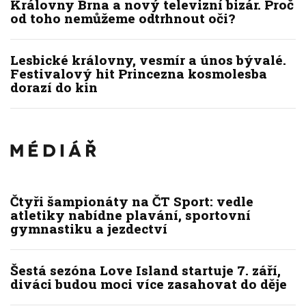
Královny Brna a nový televizní bizár. Proč
od toho nemůžeme odtrhnout oči?
Lesbické královny, vesmír a únos bývalé.
Festivalový hit Princezna kosmolesba
dorazí do kin
Čtyři šampionáty na ČT Sport: vedle
atletiky nabídne plavání, sportovní
gymnastiku a jezdectví
Šestá sezóna Love Island startuje 7. září,
diváci budou moci více zasahovat do děje