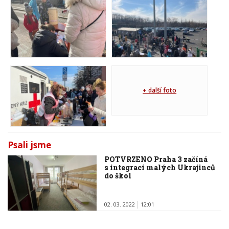
+ další foto
Psali jsme
POTVRZENO Praha 3 začíná
s integrací malých Ukrajinců
do škol
02. 03. 2022
12:01