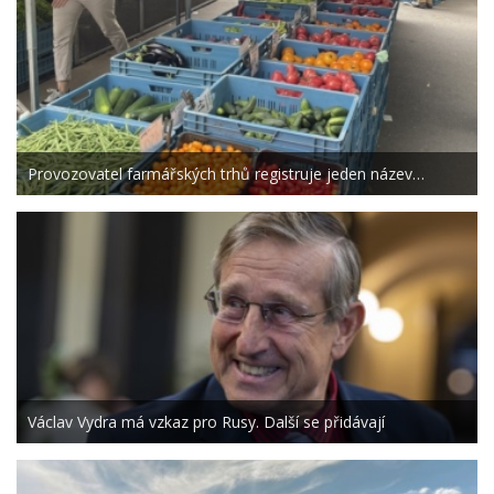
Provozovatel farmářských trhů registruje jeden název…
Václav Vydra má vzkaz pro Rusy. Další se přidávají