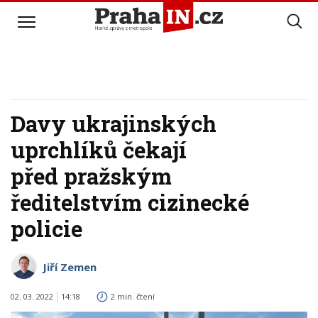
Davy ukrajinských
uprchlíků čekají
před pražským
ředitelstvím cizinecké
policie
Jiří Zemen
02. 03. 2022
14:18
2 min. čtení