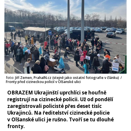
foto:
Jiří Zemen, PrahaIN.cz (stejně jako ostatní fotografie v článku)
/
Fronty před cizineckou policií v Olšanské ulici
OBRAZEM Ukrajinští uprchlíci se houfně
registrují na cizinecké policii. Už od pondělí
zaregistrovali policisté přes deset tisíc
Ukrajinců. Na ředitelství cizinecké policie
v Olšanské ulici je rušno. Tvoří se tu dlouhé
fronty.