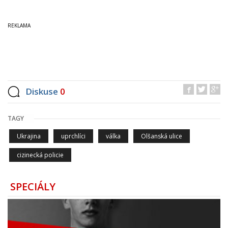
Diskuse
0
TAGY
Ukrajina
uprchlíci
válka
Olšanská ulice
cizinecká policie
SPECIÁLY