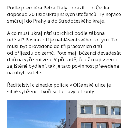
Podle premiéra Petra Fialy dorazilo do Česka
doposud 20 tisíc ukrajinských utečenců. Ty nejvíce
směřují do Prahy a do Středočeského kraje.
A co musí ukrajinští uprchlíci podle zákona
udělat? Povinností je nahlášení svého pobytu. To
musí být provedeno do tří pracovních dnů
od příjezdu do země. Poté mají běženci devadesát
dnů na vyřízení víza. V případě, že už mají v zemi
zajištěné bydlení, tak je tato povinnost převedena
na ubytovatele.
Ředitelství cizinecké policie v Olšanské ulice je
silně vytížené. Tvoří se tu davy a fronty.