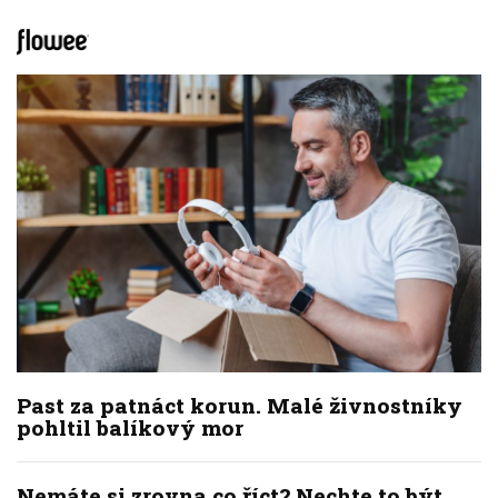
Past za patnáct korun. Malé živnostníky
pohltil balíkový mor
Nemáte si zrovna co říct? Nechte to být.